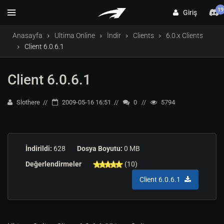
19
Giriş
Anasayfa
Ultima Online
İndir
Clients
6.0.x Clients
Client 6.0.6.1
Client 6.0.6.1
Slothere
2009-05-16 16:51
0
5794
İndirildi:
628
Dosya Boyutu:
0 MB
Değerlendirmeler
(10)
Client 6.0.6.1