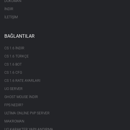
DOKÜMAN
İNDİR
İLETİŞİM
BAĞLANTILAR
CS 1.6 INDIR
CS 1.6 TÜRKÇE
CS 1.6 BOT
CS 1.6 CFG
CS 1.6 RATE AYARLARI
UO SERVER
GHOST MOUSE INDIR
FPS NEDIR?
ULTIMA ONLINE PVP SERVER
MAKROMAN
UO KARAKTER YAPILANDIRMA