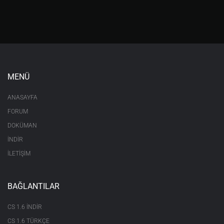
MENÜ
ANASAYFA
FORUM
DOKÜMAN
İNDİR
İLETİŞİM
BAĞLANTILAR
CS 1.6 INDIR
CS 1.6 TÜRKÇE