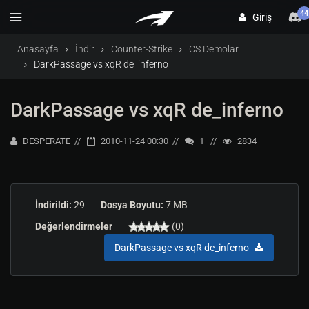
44
Giriş
Anasayfa
İndir
Counter-Strike
CS Demolar
DarkPassage vs xqR de_inferno
DarkPassage vs xqR de_inferno
DESPERATE
2010-11-24 00:30
1
2834
İndirildi:
29
Dosya Boyutu:
7 MB
Değerlendirmeler
(0)
DarkPassage vs xqR de_inferno