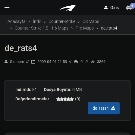
41
Giriş
Anasayfa
İndir
Counter-Strike
CS Maps
Counter-Strike 1.5 - 1.6 Maps
Pro Maps
de_rats4
de_rats4
Slothere
2009-04-01 21:53
0
3869
İndirildi:
81
Dosya Boyutu:
0 MB
Değerlendirmeler
(0)
de_rats4