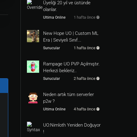
Üyeliği 20 yıl ve üstünde
olanlar.
1 hafta önce
Ultima Online
New Hope UO | Custom ML
Era | Seviyeli Sınıf...
1 hafta önce
Sunucular
Rampage UO PVP Açılmıştır.
Herkezi bekleriz..
2 hafta önce
Sunucular
Neden artık tüm serverler
p2w ?
4 hafta önce
Ultima Online
UO:Nimloth Yeniden Doğuyor
!