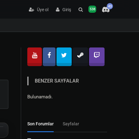
43
Üye ol
Giriş
538
BENZER SAYFALAR
Bulunamadı.
Son Forumlar
Sayfalar