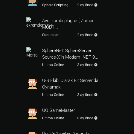
2 ay önce
Sphere Scripting
Avci zombi plague [ Zombi
MOD ]...
2 ay önce
Sunucular
SphereNet: SphereServer
Source-X'in Modern .NET 9...
3 ay önce
Ultima Online
U-S Ekibi Olarak Bir Server'da
Oynamak
3 ay önce
Ultima Online
UO GameMaster
3 ay önce
Ultima Online
Üyeliği 15 yıl ve üzerinde