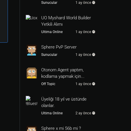
1 ay önce
Sunucular
UO Myshard World Builder
Yetkili Alımı
1 ay önce
Ultima Online
Sphere PvP Server
1 ay önce
Sunucular
Otonom Agent yaptım,
kodlama yapmak için...
1 ay önce
Off Topic
Üyeliği 18 yıl ve üstünde
olanlar.
2 ay önce
Ultima Online
Sphere x mi 56b mi ?