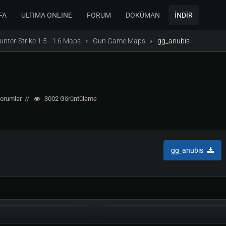
FA
ULTIMA ONLINE
FORUM
DOKÜMAN
İNDİR
unter-Strike 1.5 - 1.6 Maps
Gun Game Maps
gg_anubis
orumlar
3002
Görüntüleme
gg_anubis