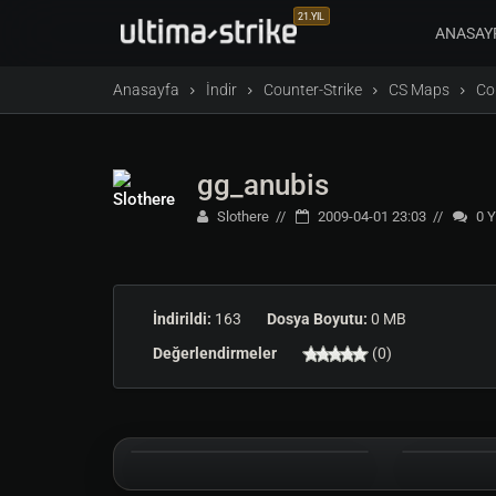
21.YIL
ANASAY
Anasayfa
İndir
Counter-Strike
CS Maps
Co
gg_anubis
Slothere
2009-04-01 23:03
0
Y
İndirildi:
163
Dosya Boyutu:
0 MB
Değerlendirmeler
(0)