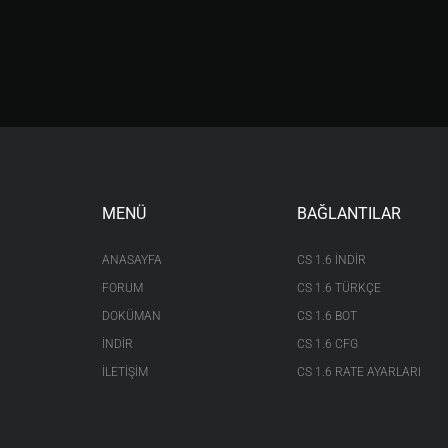
MENÜ
BAĞLANTILAR
ANASAYFA
CS 1.6 INDIR
FORUM
CS 1.6 TÜRKÇE
DOKÜMAN
CS 1.6 BOT
İNDİR
CS 1.6 CFG
İLETİŞİM
CS 1.6 RATE AYARLARI