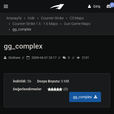
21
Giriş
Anasayfa
İndir
Counter-Strike
CS Maps
Counter-Strike 1.5 - 1.6 Maps
Gun Game Maps
gg_complex
gg_complex
Slothere
2009-04-01 23:17
0
2131
İndirildi:
56
Dosya Boyutu:
0 MB
Değerlendirmeler
(0)
gg_complex