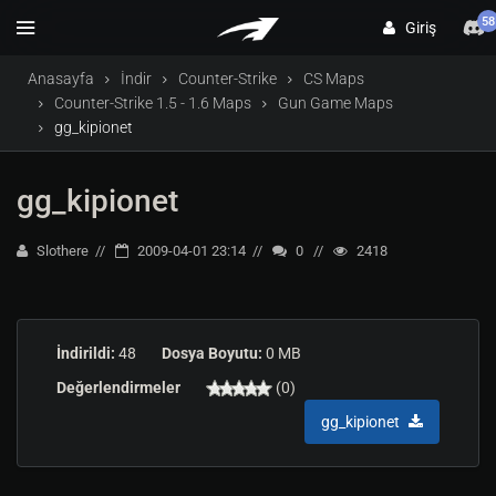
58
Giriş
Anasayfa
İndir
Counter-Strike
CS Maps
Counter-Strike 1.5 - 1.6 Maps
Gun Game Maps
gg_kipionet
gg_kipionet
Slothere
2009-04-01 23:14
0
2418
İndirildi:
48
Dosya Boyutu:
0 MB
Değerlendirmeler
(0)
gg_kipionet