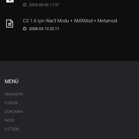
2005-05-06 17:37
CS 1.6 için War3 Modu + AMXMod + Metamod
2008-03-13 22:11
MENÜ
ANASAYFA
FORUM
DOKÜMAN
İNDİR
İLETİŞİM