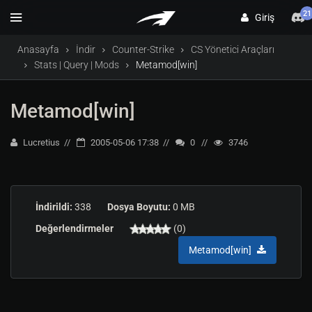
21
Giriş
Anasayfa
İndir
Counter-Strike
CS Yönetici Araçları
Stats | Query | Mods
Metamod[win]
Metamod[win]
Lucretius
2005-05-06 17:38
0
3746
İndirildi:
338
Dosya Boyutu:
0 MB
Değerlendirmeler
(0)
Metamod[win]