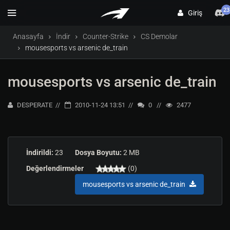
23
Giriş
Anasayfa
İndir
Counter-Strike
CS Demolar
mousesports vs arsenic de_train
mousesports vs arsenic de_train
DESPERATE
2010-11-24 13:51
0
2477
İndirildi:
23
Dosya Boyutu:
2 MB
Değerlendirmeler
(0)
mousesports vs arsenic de_train