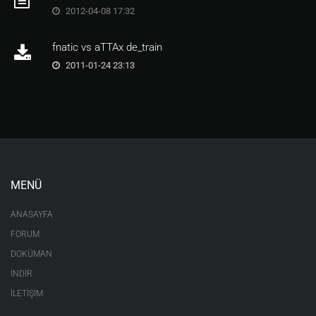
2012-04-08 17:32
fnatic vs aTTAx de_train
2011-01-24 23:13
MENÜ
ANASAYFA
FORUM
DOKÜMAN
İNDİR
İLETİŞİM