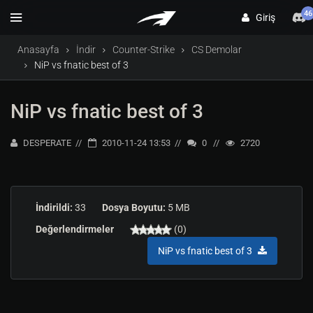
46
Giriş
Anasayfa
İndir
Counter-Strike
CS Demolar
NiP vs fnatic best of 3
NiP vs fnatic best of 3
DESPERATE
2010-11-24 13:53
0
2720
İndirildi:
33
Dosya Boyutu:
5 MB
Değerlendirmeler
(0)
NiP vs fnatic best of 3