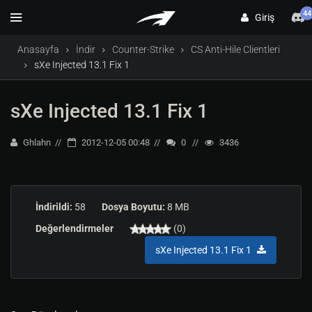
44
Giriş
Anasayfa
İndir
Counter-Strike
CS Anti-Hile Clientleri
sXe Injected 13.1 Fix 1
sXe Injected 13.1 Fix 1
Ghlahn
2012-12-05 00:48
0
3436
İndirildi:
58
Dosya Boyutu:
8 MB
Değerlendirmeler
(0)
sXe Injected 13.1 Fix 1