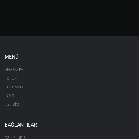
MENÜ
ANASAYFA
FORUM
DOKÜMAN
İNDİR
İLETİŞİM
BAĞLANTILAR
CS 1.6 INDIR