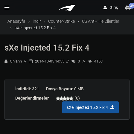
39
Giriş
Anasayfa
İndir
Counter-Strike
CS Anti-Hile Clientleri
sXe Injected 15.2 Fix 4
sXe Injected 15.2 Fix 4
Ghlahn
2014-10-05 14:55
0
4153
İndirildi:
321
Dosya Boyutu:
0 MB
Değerlendirmeler
(0)
sXe Injected 15.2 Fix 4