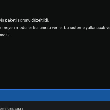
is paketi sorunu düzeltildi.
ilinmeyen modüller kullanırsa veriler bu sisteme yollanacak v
anacak.
eya giriş yapın.