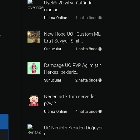
Üyeliği 20 yıl ve üstünde
olanlar.
1 hafta önce
Ultima Online
New Hope UO | Custom ML
e
Era | Seviyeli Sınıf...
1 hafta önce
Sunucular
Rampage UO PVP Açılmıştır.
Herkezi bekleriz..
2 hafta önce
Sunucular
Neden artık tüm serverler
p2w ?
4 hafta önce
Ultima Online
UO:Nimloth Yeniden Doğuyor
!