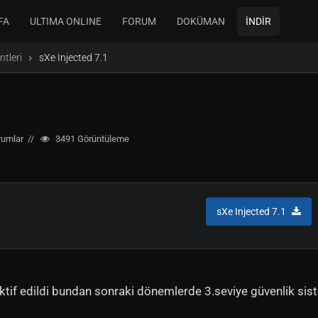
FA
ULTIMA ONLINE
FORUM
DOKÜMAN
İNDİR
ntleri
sXe Injected 7.1
rumlar
3491
Görüntüleme
sXe Injected 7.1
tif edildi bundan sonraki dönemlerde 3.seviye güvenlik sis