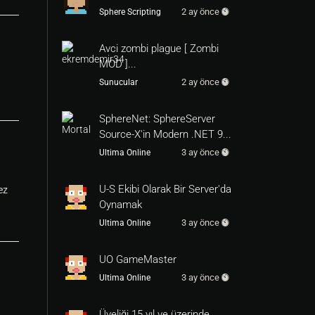
2 ay önce
Sphere Scripting
Avci zombi plague [ Zombi
MOD ]...
2 ay önce
Sunucular
SphereNet: SphereServer
Source-X'in Modern .NET 9...
3 ay önce
Ultima Online
U-S Ekibi Olarak Bir Server'da
ez
Oynamak
3 ay önce
Ultima Online
UO GameMaster
3 ay önce
Ultima Online
Üyeliği 15 yıl ve üzerinde