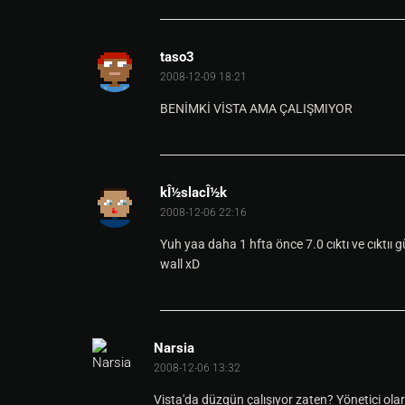
taso3
2008-12-09 18:21
BENİMKİ VİSTA AMA ÇALIŞMIYOR
kÎ½slacÎ½k
2008-12-06 22:16
Yuh yaa daha 1 hfta önce 7.0 cıktı ve cıktıı 
wall xD
Narsia
2008-12-06 13:32
Vista'da düzgün çalışıyor zaten? Yönetici olara