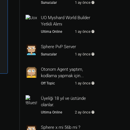
1 ay önce
Sunucular
UO Myshard World Builder
Yetkili Alımı
1 ay önce
Ultima Online
Sphere PvP Server
1 ay önce
Sunucular
Otonom Agent yaptım,
kodlama yapmak için...
1 ay önce
Off Topic
Üyeliği 18 yıl ve üstünde
olanlar.
2 ay önce
Ultima Online
Sphere x mi 56b mi ?