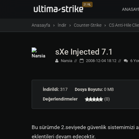
21.YIL
ANASAY
Anasayfa
İndir
Counter-Strike
CS Anti-Hile Clie
sXe Injected 7.1
Narsia
2008-12-04 18:12
6
Yo
İndirildi:
317
Dosya Boyutu:
0 MB
Değerlendirmeler
(0)
Bu sürümde 2.seviyede güvenlik sistemimizi ak
eklentileri devam edecektir.