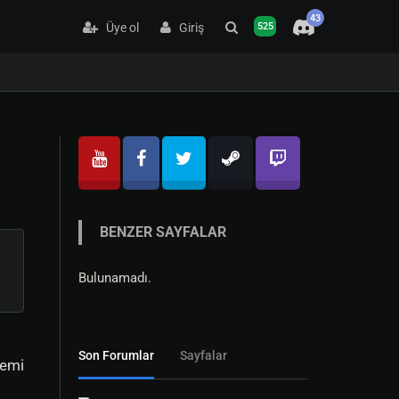
43
Üye ol
Giriş
525
BENZER SAYFALAR
Bulunamadı.
Son Forumlar
Sayfalar
temi