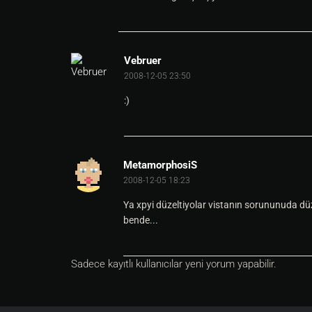
Vebruer
2008-12-05 23:50
:)
MetamorphosiS
2008-12-05 18:23
Ya xpyi düzeltiyolar vistanın sorununuda düze
bende...
Sadece kayıtlı kullanıcılar yeni yorum yapabilir.