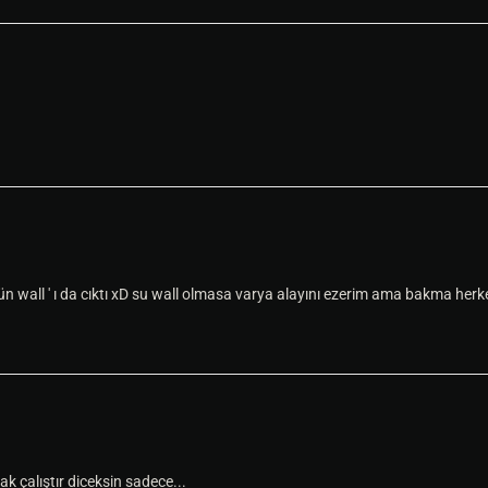
gün wall ' ı da cıktı xD su wall olmasa varya alayını ezerim ama bakma herk
k çalıştır diceksin sadece...