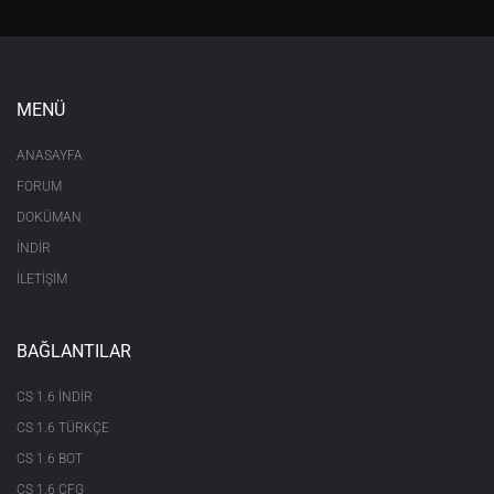
MENÜ
ANASAYFA
FORUM
DOKÜMAN
İNDİR
İLETİŞİM
BAĞLANTILAR
CS 1.6 INDIR
CS 1.6 TÜRKÇE
CS 1.6 BOT
CS 1.6 CFG