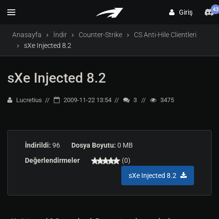
43
Giriş
Anasayfa
İndir
Counter-Strike
CS Anti-Hile Clientleri
sXe Injected 8.2
sXe Injected 8.2
Lucretius
2009-11-22 13:54
3
3475
İndirildi:
96
Dosya Boyutu:
0 MB
Değerlendirmeler
(0)
sXe Injected 8.2