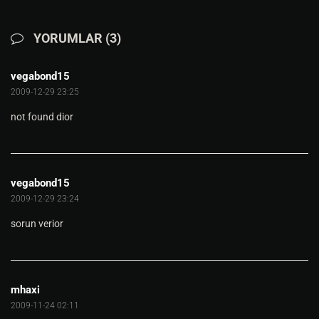
YORUMLAR (3)
vegabond15
2009-12-29 23:25
not found dior
vegabond15
2009-12-29 23:24
sorun verior
mhaxi
2009-11-24 02:11