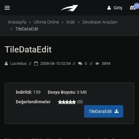
17
Giriş
Anasayfa
Ultima Online
İndir
Developer Araçları
TileDataEdit
TileDataEdit
Lucretius
2008-06-10 02:04
0
3894
İndirildi:
159
Dosya Boyutu:
0 MB
Değerlendirmeler
(0)
TileDataEdit