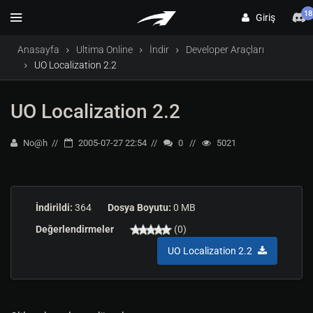
18
Giriş
Anasayfa
Ultima Online
İndir
Developer Araçları
UO Localization 2.2
UO Localization 2.2
No@h
2005-07-27 22:54
0
5021
İndirildi:
364
Dosya Boyutu:
0 MB
Değerlendirmeler
(0)
UO Localization 2.2