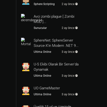
2 ay önce
Sphere Scripting
Avci zombi plague [ Zombi
MOD ]...
2 ay önce
Sunucular
SphereNet: SphereServer
Source-X'in Modern .NET 9...
3 ay önce
Ultima Online
U-S Ekibi Olarak Bir Server'da
Oynamak
3 ay önce
Ultima Online
UO GameMaster
3 ay önce
Ultima Online
Üyeliği 15 yıl ve üzerinde