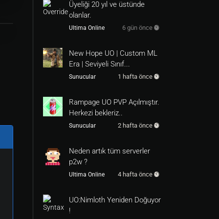
Üyeliği 20 yıl ve üstünde
olanlar.
6 gün önce
Ultima Online
New Hope UO | Custom ML
Era | Seviyeli Sınıf...
1 hafta önce
Sunucular
Rampage UO PVP Açılmıştır.
Herkezi bekleriz..
2 hafta önce
Sunucular
Neden artık tüm serverler
p2w ?
4 hafta önce
Ultima Online
UO:Nimloth Yeniden Doğuyor
!