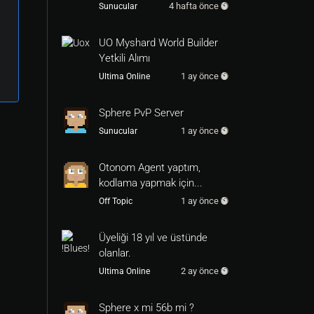
4 hafta önce
Sunucular
UO Myshard World Builder
Yetkili Alımı
1 ay önce
Ultima Online
Sphere PvP Server
1 ay önce
Sunucular
Otonom Agent yaptım,
kodlama yapmak için...
1 ay önce
Off Topic
Üyeliği 18 yıl ve üstünde
olanlar.
2 ay önce
Ultima Online
Sphere x mi 56b mi ?