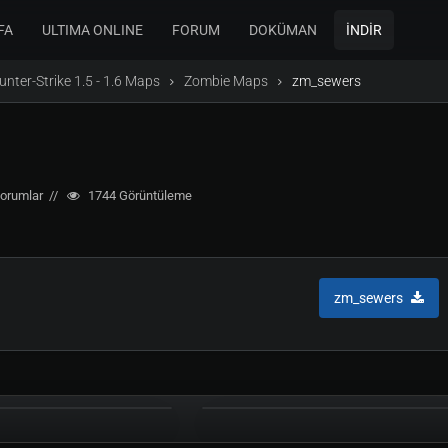
FA
ULTIMA ONLINE
FORUM
DOKÜMAN
İNDİR
unter-Strike 1.5 - 1.6 Maps
Zombie Maps
zm_sewers
orumlar
1744
Görüntüleme
zm_sewers