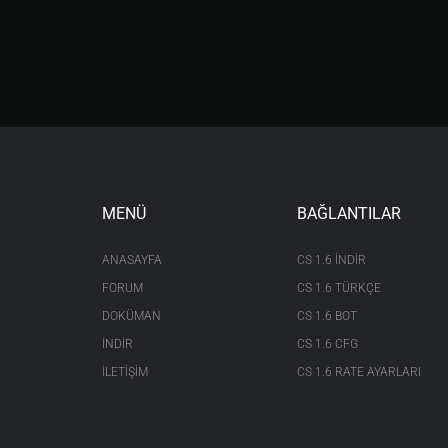
MENÜ
BAĞLANTILAR
ANASAYFA
CS 1.6 INDIR
FORUM
CS 1.6 TÜRKÇE
DOKÜMAN
CS 1.6 BOT
İNDİR
CS 1.6 CFG
İLETİŞİM
CS 1.6 RATE AYARLARI