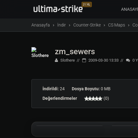
21.YIL
ANASAY
Anasayfa
İndir
Counter-Strike
CS Maps
Co
zm_sewers
Slothere
2009-03-30 13:33
0
Y
İndirildi:
24
Dosya Boyutu:
0 MB
Değerlendirmeler
(0)