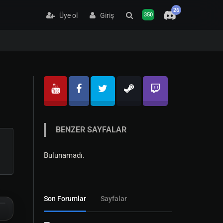
26
Üye ol
Giriş
350
BENZER SAYFALAR
Bulunamadı.
Son Forumlar
Sayfalar