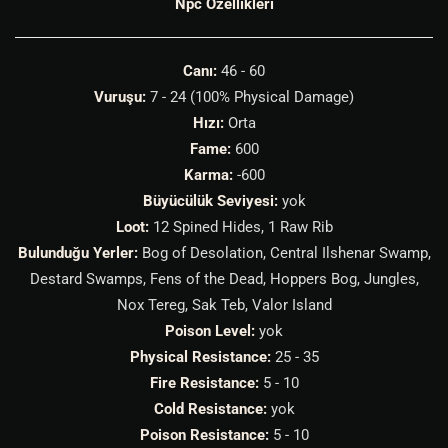
Npc Özellikleri
Canı:
46 - 60
Vuruşu:
7 - 24 (100% Physical Damage)
Hızı:
Orta
Fame:
600
Karma:
-600
Büyücülük Seviyesi:
yok
Loot:
12 Spined Hides, 1 Raw Rib
Bulunduğu Yerler:
Bog of Desolation, Central Ilshenar Swamp,
Destard Swamps, Fens of the Dead, Hoppers Bog, Jungles,
Nox Tereg, Sak Teb, Valor Island
Poison Level:
yok
Physical Resistance:
25 - 35
Fire Resistance:
5 - 10
Cold Resistance:
yok
Poison Resistance:
5 - 10