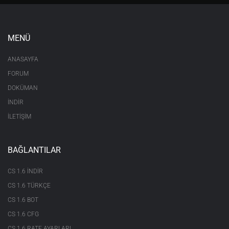
MENÜ
ANASAYFA
FORUM
DOKÜMAN
İNDİR
İLETİŞİM
BAĞLANTILAR
CS 1.6 INDIR
CS 1.6 TÜRKÇE
CS 1.6 BOT
CS 1.6 CFG
CS 1.6 RATE AYARLARI