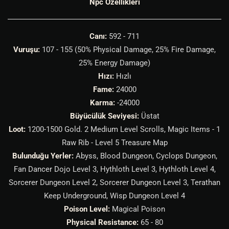
Npc Özellikleri
Canı:
592 - 711
Vuruşu:
107 - 155 (50% Physical Damage, 25% Fire Damage,
25% Energy Damage)
Hızı:
Hızlı
Fame:
24000
Karma:
-24000
Büyücülük Seviyesi:
Üstat
Loot:
1200-1500 Gold. 2 Medium Level Scrolls, Magic Items - 1
Raw Rib - Level 5 Treasure Map
Bulunduğu Yerler:
Abyss, Blood Dungeon, Cyclops Dungeon,
Fan Dancer Dojo Level 3, Hythloth Level 3, Hythloth Level 4,
Sorcerer Dungeon Level 2, Sorcerer Dungeon Level 3, Terathan
Keep Underground, Wisp Dungeon Level 4
Poison Level:
Magical Poison
Physical Resistance:
65 - 80