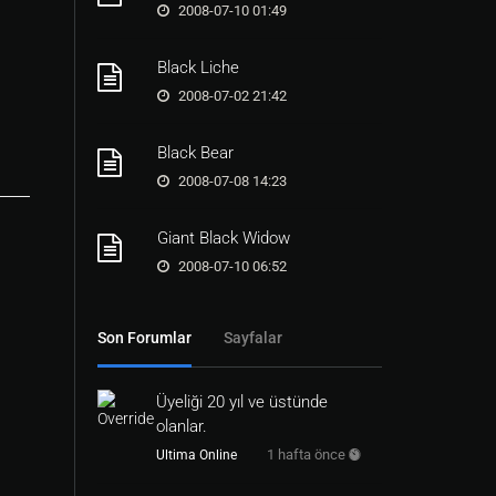
2008-07-10 01:49
Black Liche
2008-07-02 21:42
Black Bear
2008-07-08 14:23
Giant Black Widow
2008-07-10 06:52
Son Forumlar
Sayfalar
Üyeliği 20 yıl ve üstünde
olanlar.
1 hafta önce
Ultima Online