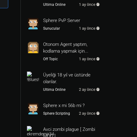
1 ay önce
Ultima Online
Sphere PvP Server
1 ay önce
Sunucular
Otonom Agent yaptım,
kodlama yapmak için...
1 ay önce
Off Topic
Üyeliği 18 yıl ve üstünde
olanlar.
2 ay önce
Ultima Online
Sphere x mi 56b mi ?
2 ay önce
Sphere Scripting
Avci zombi plague [ Zombi
MOD ]...