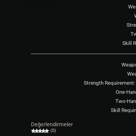
We
Str
Tw
Skill 
Weapo
Wea
Strength Requirement: 
One-Hand
Two-Hande
Skill Requ
Değerlendirmeler
(0)