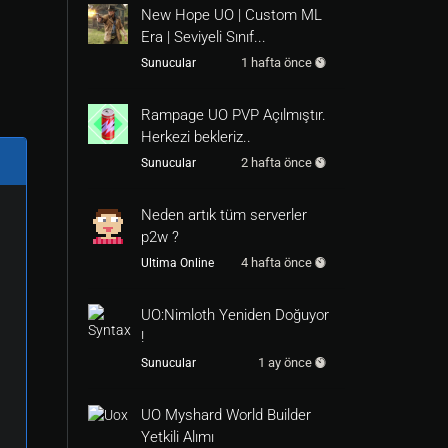
New Hope UO | Custom ML
Era | Seviyeli Sınıf...
1 hafta önce
Sunucular
Rampage UO PVP Açılmıştır.
Herkezi bekleriz..
2 hafta önce
Sunucular
Neden artık tüm serverler
p2w ?
4 hafta önce
Ultima Online
UO:Nimloth Yeniden Doğuyor
!
1 ay önce
Sunucular
UO Myshard World Builder
Yetkili Alımı