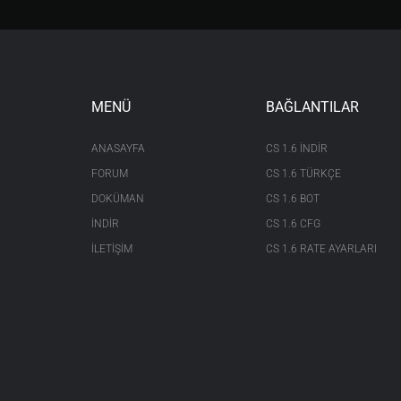
MENÜ
BAĞLANTILAR
ANASAYFA
CS 1.6 INDIR
FORUM
CS 1.6 TÜRKÇE
DOKÜMAN
CS 1.6 BOT
İNDİR
CS 1.6 CFG
İLETİŞİM
CS 1.6 RATE AYARLARI