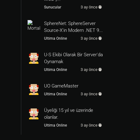
3 ay önce
Sunucular
SphereNet: SphereServer
Source-X'in Modern .NET 9...
3 ay önce
Ultima Online
U-S Ekibi Olarak Bir Server'da
Oynamak
3 ay önce
Ultima Online
UO GameMaster
3 ay önce
Ultima Online
Üyeliği 15 yıl ve üzerinde
olanlar.
3 ay önce
Ultima Online