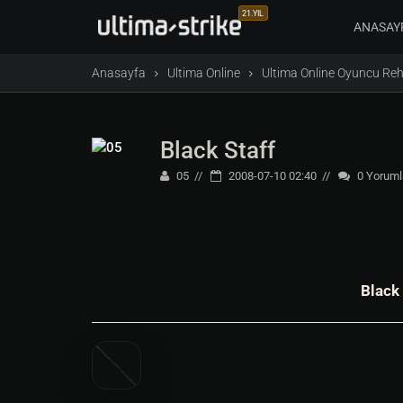
21.YIL
ANASAY
Anasayfa
Ultima Online
Ultima Online Oyuncu Reh
Black Staff
05
2008-07-10 02:40
0
Yoruml
Black 