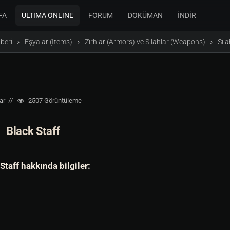
FA
ULTIMA ONLINE
FORUM
DOKÜMAN
İNDİR
beri
Eşyalar (Items)
Zırhlar (Armors) ve Silahlar (Weapons)
Sil
ar
2507
Görüntüleme
Black Staff
Staff hakkında bilgiler: