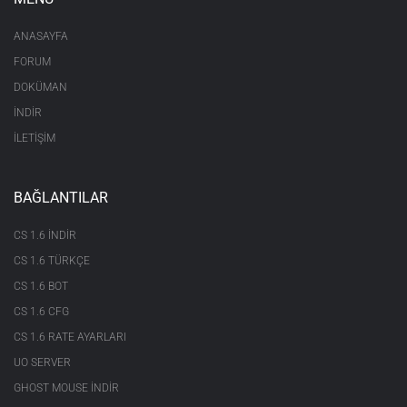
ANASAYFA
FORUM
DOKÜMAN
İNDİR
İLETİŞİM
BAĞLANTILAR
CS 1.6 INDIR
CS 1.6 TÜRKÇE
CS 1.6 BOT
CS 1.6 CFG
CS 1.6 RATE AYARLARI
UO SERVER
GHOST MOUSE INDIR