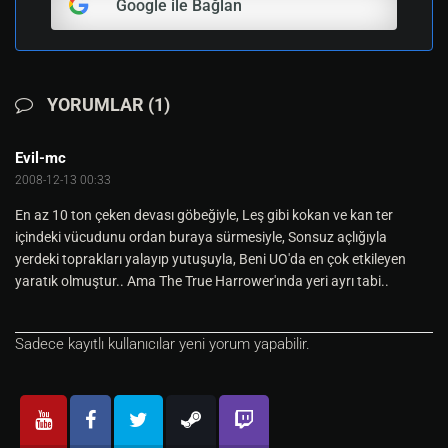
Google ile Bağlan
YORUMLAR (1)
Evil-mc
2008-12-13 00:33
En az 10 ton çeken devası göbeğiyle, Leş gibi kokan ve kan ter
içindeki vücudunu ordan buraya sürmesiyle, Sonsuz açlığıyla
yerdeki toprakları yalayıp yutuşuyla, Beni UO'da en çok etkileyen
yaratık olmuştur.. Ama The True Harrower'ında yeri ayrı tabi..
Sadece kayıtlı kullanıcılar yeni yorum yapabilir.