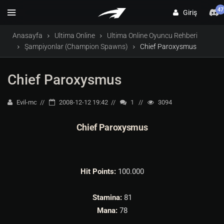
47
Giriş
Anasayfa
Ultima Online
Ultima Online Oyuncu Rehberi
Şampiyonlar (Champion Spawns)
Chief Paroxysmus
Chief Paroxysmus
Evil-mc
2008-12-12 19:42
1
3094
Chief Paroxysmus
Hit Points:
100.000
Stamina:
81
Mana:
78