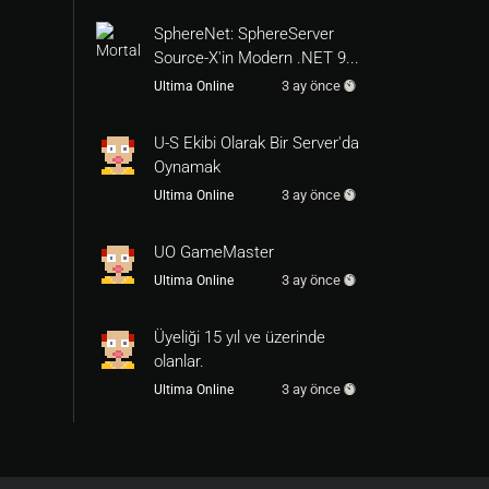
SphereNet: SphereServer
Source-X'in Modern .NET 9...
3 ay önce
Ultima Online
U-S Ekibi Olarak Bir Server'da
Oynamak
3 ay önce
Ultima Online
UO GameMaster
3 ay önce
Ultima Online
Üyeliği 15 yıl ve üzerinde
olanlar.
3 ay önce
Ultima Online