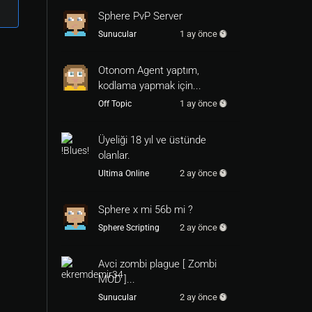
Sphere PvP Server
1 ay önce
Sunucular
Otonom Agent yaptım,
kodlama yapmak için...
1 ay önce
Off Topic
Üyeliği 18 yıl ve üstünde
olanlar.
2 ay önce
Ultima Online
Sphere x mi 56b mi ?
2 ay önce
Sphere Scripting
Avci zombi plague [ Zombi
MOD ]...
2 ay önce
Sunucular