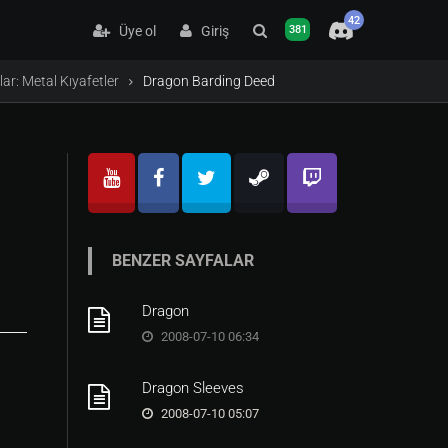
42
Üye ol
Giriş
381
lar: Metal Kıyafetler
Dragon Barding Deed
BENZER SAYFALAR
Dragon
2008-07-10 06:34
Dragon Sleeves
2008-07-10 05:07