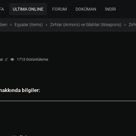
FA
ULTIMA ONLINE
FORUM
DOKÜMAN
İNDİR
beri
Eşyalar (Items)
Zırhlar (Armors) ve Silahlar (Weapons)
Zırh
ar
1713
Görüntüleme
hakkında bilgiler: