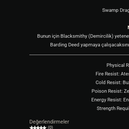
Swamp Drago
Bunun için Blacksmithy (Demircilik) yeteneği
Barding Deed yapmaya çalışacaksınız.
Physical R
Fire Resist: Ate
Cold Resist: Bu
Poison Resist: Ze
Energy Resist: Ene
Strength Requi
Değerlendirmeler
(0)