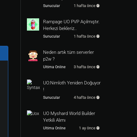
1 hafta önce
Sunucular
Rampage UO PVP Açılmıştır.
Herkezi bekleriz..
1 hafta önce
Sunucular
Neden artık tüm serverler
p2w ?
3 hafta önce
Ultima Online
UO:Nimloth Yeniden Doğuyor
!
4 hafta önce
Sunucular
UO Myshard World Builder
Yetkili Alımı
1 ay önce
Ultima Online