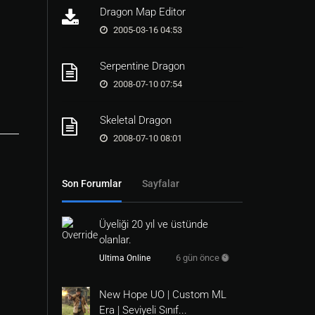
Dragon Map Editor
2005-03-16 04:53
Serpentine Dragon
2008-07-10 07:54
Skeletal Dragon
2008-07-10 08:01
Son Forumlar
Sayfalar
Üyeliği 20 yıl ve üstünde
olanlar.
6 gün önce
Ultima Online
New Hope UO | Custom ML
Era | Seviyeli Sınıf...