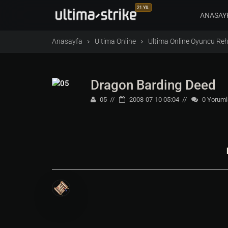
21.YIL
ANASAY
Anasayfa
Ultima Online
Ultima Online Oyuncu Reh
Dragon Barding Deed
05
2008-07-10 05:04
0
Yoruml