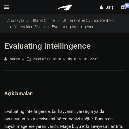
50
Giriş
Anasayfa
Ultima Online
Ultima Online Oyuncu Rehberi
Yetenekler (Skills)
Evaluating Intellingence
Evaluating Intellingence
Narsia
2008-07-08 15:18
0
2237
Açıklamalar:
Evaluating Intellingence, bir hayvanın, yaratığın ya da
oyuncunun zeka seviyesini öğrenmenizi sağlar. Bunun en
büyük magelere yararı vardır. Mage büyü etki seviyesini arttırır.