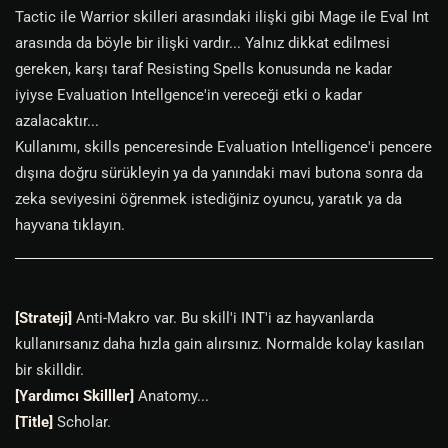
Tactic ile Warrior skilleri arasındaki ilişki gibi Mage ile Eval Int
arasında da böyle bir ilişki vardır... Yalnız dikkat edilmesi
gereken, karşı taraf Resisting Spells konusunda ne kadar
iyiyse Evaluation Intellgence'in vereceği etki o kadar
azalacaktır...
Kullanımı, skills penceresinde Evaluation Intelligence'i pencere
dışına doğru sürükleyin ya da yanındaki mavi butona sonra da
zeka seviyesini öğrenmek istediğiniz oyuncu, yaratık ya da
hayvana tıklayın.
[Strateji]
Anti-Makro var. Bu skill'i INT'i az hayvanlarda
kullanırsanız daha hızla gain alırsınız. Normalde kolay kasılan
bir skilldir.
[Yardımcı Skilller]
Anatomy...
[Title]
Scholar.