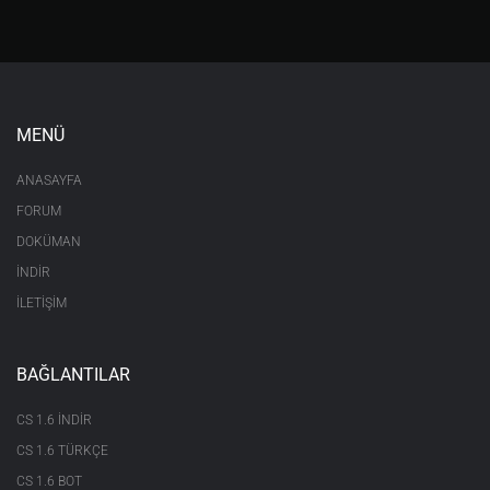
MENÜ
ANASAYFA
FORUM
DOKÜMAN
İNDİR
İLETİŞİM
BAĞLANTILAR
CS 1.6 INDIR
CS 1.6 TÜRKÇE
CS 1.6 BOT