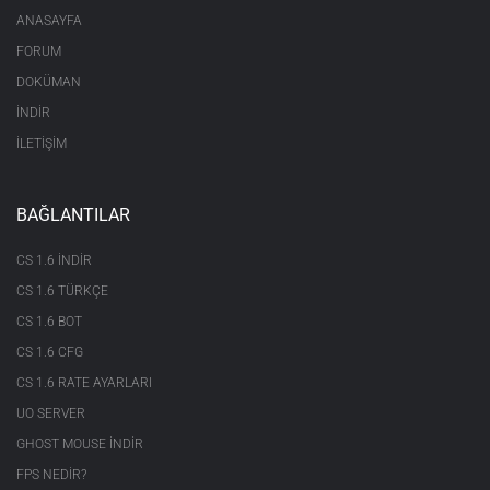
ANASAYFA
FORUM
DOKÜMAN
İNDİR
İLETİŞİM
BAĞLANTILAR
CS 1.6 INDIR
CS 1.6 TÜRKÇE
CS 1.6 BOT
CS 1.6 CFG
CS 1.6 RATE AYARLARI
UO SERVER
GHOST MOUSE INDIR
FPS NEDIR?