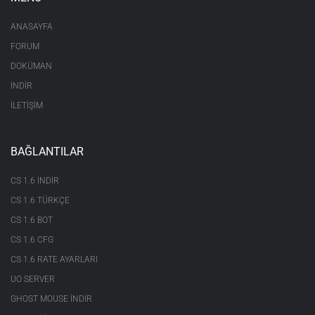
ANASAYFA
FORUM
DOKÜMAN
İNDİR
İLETİŞİM
BAĞLANTILAR
CS 1.6 INDIR
CS 1.6 TÜRKÇE
CS 1.6 BOT
CS 1.6 CFG
CS 1.6 RATE AYARLARI
UO SERVER
GHOST MOUSE INDIR