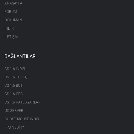
ANASAYFA
FORUM
DOKÜMAN
İNDİR
İLETİŞİM
BAĞLANTILAR
CS 1.6 INDIR
CS 1.6 TÜRKÇE
CS 1.6 BOT
CS 1.6 CFG
CS 1.6 RATE AYARLARI
UO SERVER
GHOST MOUSE INDIR
FPS NEDIR?