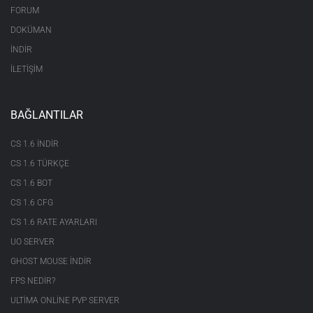
FORUM
DOKÜMAN
İNDİR
İLETİŞİM
BAĞLANTILAR
CS 1.6 INDIR
CS 1.6 TÜRKÇE
CS 1.6 BOT
CS 1.6 CFG
CS 1.6 RATE AYARLARI
UO SERVER
GHOST MOUSE INDIR
FPS NEDIR?
ULTIMA ONLINE PVP SERVER