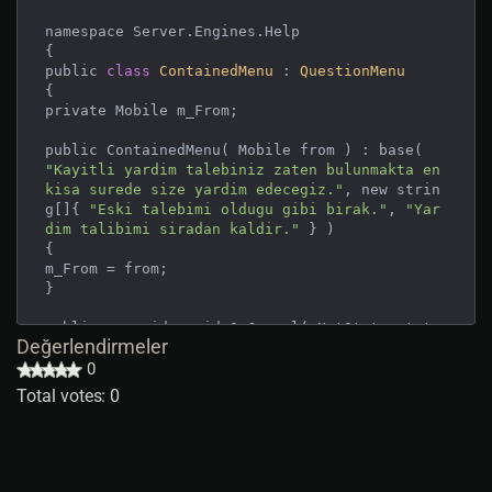
namespace Server.Engines.Help

{

public 
class
ContainedMenu
 : 
QuestionMenu
{

private Mobile m_From;

public ContainedMenu( Mobile from ) : base( 
"Kayitli yardim talebiniz zaten bulunmakta en 
kisa surede size yardim edecegiz."
, new strin
g[]{ 
"Eski talebimi oldugu gibi birak."
, 
"Yar
dim talibimi siradan kaldir."
 } )

{

m_From = from;

}

public override void OnCancel( NetState state 
Değerlendirmeler
)

{

0
m_From.SendMessage(  
"Yardim talebi degistiri
Total votes: 0
lmedi."
, 
0
x35, true ); // Yardim talebi degis
tirilmedi.

}

public override void OnResponse( NetState sta