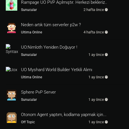
if
 ( DateTime.Now - info.LastCombatTime < Tim
Rampage UO PVP Açılmıştır. Herkezi bekleriz..
eSpan.FromSeconds( 
30.0
2 hafta önce
Sunucular
return
 true;

}

Neden artık tüm serverler p2w ?
return
 false;

}

4 hafta önce
Ultima Online
public HelpGump( Mobile from ) : base( 
0
, 
0
 )

{

UO:Nimloth Yeniden Doğuyor !
from.CloseGump( typeof( HelpGump ) );

1 ay önce
Sunucular
bool isYoung = IsYoung( from );

UO Myshard World Builder Yetkili Alımı
	this.Closable=true;

1 ay önce
Ultima Online
			this.Disposable=true;

			this.Dragable=true;

			this.Resizable=false;

Sphere PvP Server
			this.AddBackground(
2
8
, 
58
, 
532
, 
356
, 
9200
);

1 ay önce
Sunucular
			this.AddAlphaRegion(
1
81
, 
61
, 
379
, 
50
);

			this.AddAlphaRegion(
1
Otonom Agent yaptım, kodlama yapmak için...
81
, 
112
, 
377
, 
299
);

1 ay önce
Off Topic
			this.AddLabel(
297
, 
38