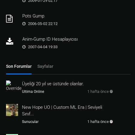
2009-01-29 02:17
if
 ( PageQueue.Contains( e.Mobile ) )

Pots Gump
e.Mobile.SendMenu( new ContainedMenu( e.Mobil
2006-05-02 22:12
else
e.Mobile.SendGump( new HelpGump( e.Mobile ) 
);

Anim-Gump ID Hesaplayıcısı
}

2007-04-04 19:33
private 
static
 bool IsYoung( Mobile m )

if
Son Forumlar
Sayfalar
return
 ((PlayerMobile)m).Young;

return
 false;

Üyeliği 20 yıl ve üstünde olanlar.
}

1 hafta önce
Ultima Online
public 
static
 bool CheckCombat( Mobile m )

New Hope UO | Custom ML Era | Seviyeli
for
 ( int i = 
0
; i < m.Aggressed.Count; ++i )

{

Sınıf...
AggressorInfo info = (AggressorInfo)m.Aggress
1 hafta önce
Sunucular
ed[
i
];
