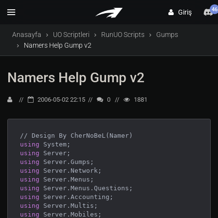
46
Giriş
Anasayfa
UO Scriptleri
RunUO Scripts
Gumps
Namers Help Gump v2
Namers Help Gump v2
2006-05-02 22:15
0
1881
using
using
using
using
using
using
using
using
using
 Server.Mobiles;
