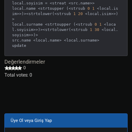
local.soyisim = <streat <src.name>>

local.name <strtoupper (<strsub 
0
1
 <local.is
im>>)><strtolower(<strsub 
1
20
 <local.isim>>)
>

local.surname <strtoupper (<strsub 
0
1
 <loca
l.soyisim>>)><strtolower(<strsub 
1
30
 <local.
soyisim>>)>

src.name <local.name> <local.surname>

update
Değerlendirmeler
0
Total votes: 0
Üye Ol veya Giriş Yap