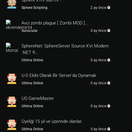
Sphere x mi 56b mi ?
2 ay önce
Sphere Scripting
Avci zombi plague [ Zombi MOD ]...
3 ay önce
Sunucular
SphereNet: SphereServer Source-X'in Modern
.NET 9...
3 ay önce
Ultima Online
U-S Ekibi Olarak Bir Server'da Oynamak
3 ay önce
Ultima Online
UO GameMaster
3 ay önce
Ultima Online
Üyeliği 15 yıl ve üzerinde olanlar.
3 ay önce
Ultima Online