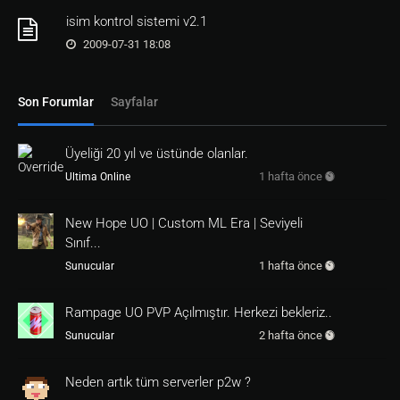
isim kontrol sistemi v2.1
2009-07-31 18:08
Son Forumlar
Sayfalar
Üyeliği 20 yıl ve üstünde olanlar.
1 hafta önce
Ultima Online
New Hope UO | Custom ML Era | Seviyeli
Sınıf...
1 hafta önce
Sunucular
Rampage UO PVP Açılmıştır. Herkezi bekleriz..
2 hafta önce
Sunucular
Neden artık tüm serverler p2w ?