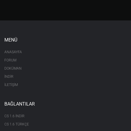
MENÜ
ANASAYFA
FORUM
DOKÜMAN
İNDİR
İLETİŞİM
BAĞLANTILAR
CS 1.6 INDIR
CS 1.6 TÜRKÇE