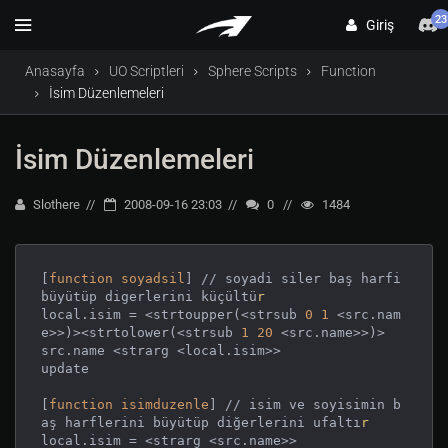
23
Giriş
Anasayfa
UO Scriptleri
Sphere Scripts
Function
İsim Düzenlemeleri
İsim Düzenlemeleri
Slothere
2008-09-16 23:03
0
1484
[
function
soyadsil
] // soyadi siler baş harfi 
büyütüp digerlerini küçültü
r
local.isim = <strtoupper(<strsub 
0
1
 <src.nam
e>>)><strtolower(<strsub 
1
20
 <src.name>>)>

src.name <strarg <local.isim>>

update

[
function
isimduzenle
] // isim ve soyisimin b
aş harflerini büyütüp diğerlerini ufaltı
r
local.isim = <strarg <src.name>>
