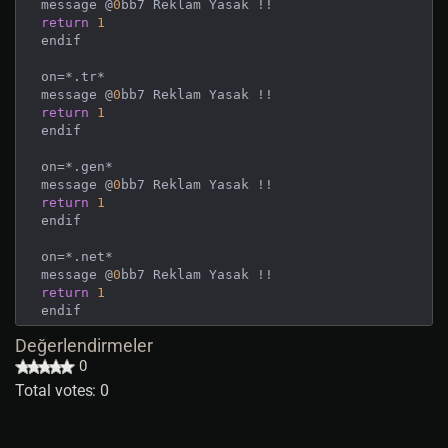
message @
0
return
1
endif

on=*.tr*

message @
0
return
1
endif

on=*.gen*

message @
0
return
1
endif

on=*.net*

message @
0
return
1
endif

Değerlendirmeler
on=*www*

message @
0
0
return
1
Total votes: 0
endif

on=*.org*
