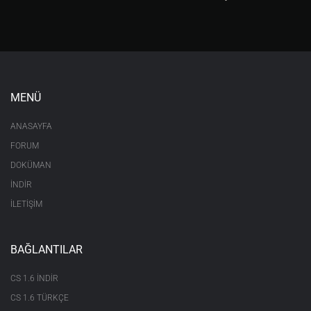
return 1

ON=*i wish to place a reward barrel*

if (strmatch(´<src.region.events>´,´r_house_p
ublic´)) || (strmatch(´<src.region.events>´,
´r_house_private´))

return 0

MENÜ
else

src.sysmessage @0785,1,1 Bu Komut Sadece Evde 
Kullanilir...

ANASAYFA
return 1

FORUM
DOKÜMAN
ON=*i wish to place a strongbox*

İNDİR
if (strmatch(´<src.region.events>´,´r_house_p
ublic´)) || (strmatch(´<src.region.events>´,
İLETİŞİM
´r_house_private´))

return 0

else

BAĞLANTILAR
src.sysmessage @0785,1,1 Bu Komut Sadece Evde 
Kullanilir...

return 1
CS 1.6 INDIR
CS 1.6 TÜRKÇE