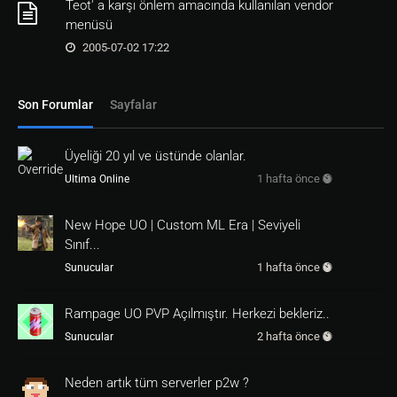
Teot' a karşı önlem amacında kullanılan vendor
else

menüsü
src.sysmessage @0785,1,1 Bu Komut Sadece Evde 
Kullanilir...

2005-07-02 17:22
return 1

Son Forumlar
Sayfalar
On=*item down*

if (strmatch(´<src.region.events>´,´r_house_p
ublic´)) || (strmatch(´<src.region.events>´,
´r_house_private´))

Üyeliği 20 yıl ve üstünde olanlar.
return 0

1 hafta önce
Ultima Online
else

src.sysmessage @0785,1,1 Bu Komut Sadece Evde 
Kullanilir...

New Hope UO | Custom ML Era | Seviyeli
return 1

Sınıf...
On=*i ban thee*

1 hafta önce
Sunucular
if (strmatch(´<src.region.events>´,´r_house_p
ublic´)) || (strmatch(´<src.region.events>´,
´r_house_private´))

Rampage UO PVP Açılmıştır. Herkezi bekleriz..
return 0

2 hafta önce
Sunucular
else

src.sysmessage @0785,1,1 Bu Komut Sadece Evde 
Kullanilir...

Neden artık tüm serverler p2w ?
return 1
