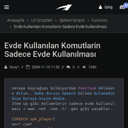
43
Giriş
Anasayfa
UO Scriptleri
Sphere Scripts
Function
Evde Kullanılan Komutlarin Sadece Evde Kullanılması
Evde Kullanılan Komutlarin
Sadece Evde Kullanılması
Sexy1
2008-11-13 11:52
0
1340
nereye koycağımı bilmiyordum 
Function
B
ö
l
ü
m
ü
n
e
Att
ı
m
.. 
Daha
dorusu
Speech
b
ö
l
ü
m
ü 
bulamadim
diye
buraya
koyim
dedim
.
Item up gibi kelimelerin sadece evde kullanıl
ması + www .net .com .tr .gen gibi yasaklar.

[
SPEECH
spk_player
]

on=*.com*
