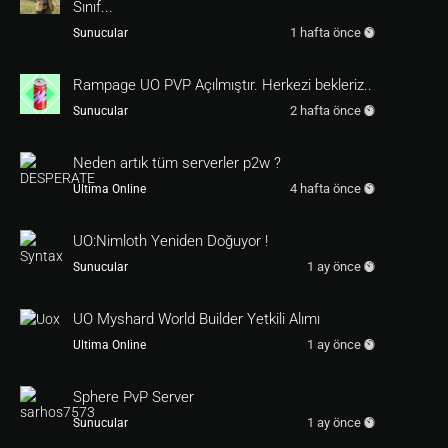
return
1
Sınıf...
1 hafta önce
Sunucular
onbutton 
7
return
1
Rampage UO PVP Açılmıştır. Herkezi bekleriz..
onbutton 
8
2 hafta önce
Sunucular
return
1
Neden artık tüm serverler p2w ?
[
eof
]

4 hafta önce
Ultima Online
hadi bakkalım kolay gelsin çok güzel umarım b
UO:Nimloth Yeniden Doğuyor !
eğernirsiniz Devamı Geliyor....
1 ay önce
Sunucular
UO Myshard World Builder Yetkili Alımı
1 ay önce
Ultima Online
Sphere PvP Server
1 ay önce
Sunucular