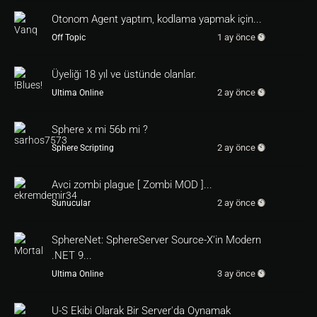
Otonom Agent yaptım, kodlama yapmak için...
1 ay önce
Off Topic
Üyeliği 18 yıl ve üstünde olanlar.
2 ay önce
Ultima Online
Sphere x mi 56b mi ?
2 ay önce
Sphere Scripting
Avci zombi plague [ Zombi MOD ]...
2 ay önce
Sunucular
SphereNet: SphereServer Source-X'in Modern
.NET 9...
3 ay önce
Ultima Online
U-S Ekibi Olarak Bir Server'da Oynamak