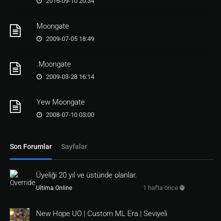
2016-09-10 20:34
return
1
Moongate
onbutton 
1
2009-07-05 18:49
return
1
onbutton 
2
.Moongate
2009-03-28 16:14
return
1
onbutton 
3
Yew Moongate
return
1
2008-07-10 03:00
onbutton 
4
Son Forumlar
Sayfalar
return
1
onbutton 
5
Üyeliği 20 yıl ve üstünde olanlar.
return
1
1 hafta önce
Ultima Online
onbutton 
6
New Hope UO | Custom ML Era | Seviyeli