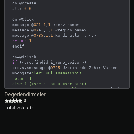
on=@create

attr 
010
On=@Click

message @
021
,
1
,
1
 <serv.name>

message @
07
a1,
1
,
1
 <region.name>

message @
0785
,
1
,
1
return
1
endif

if
 (<src.findid i_rune_poison>)

src.sysmessage @
0785
 Uzerinizde Zehir Varken 
Moongate
'leri Kullanamazsiniz.

return 1

elseif (<src.hits> < <src.str>)

src.sysmessage @0785 Yaraliyken Moongate'
leri 
Değerlendirmeler
return
0
1
else
Total votes: 0
return
1
endif
