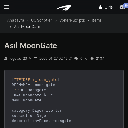
39
Giriş
Anasayfa
UO Scriptleri
Sphere Scripts
Items
Asıl MoonGate
Asıl MoonGate
legolas_20
2009-01-27 02:45
0
2137
[
ITEMDEF
i_moon_gate
]

TYPE
=t_moongate 

ID=i_moongate_blue

NAME=MoonGate

category=Diger itemler

subsection=Diger

description=Facet moongate
