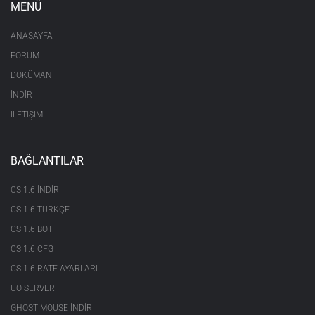
MENÜ
ANASAYFA
FORUM
DOKÜMAN
İNDİR
İLETİŞİM
BAĞLANTILAR
CS 1.6 INDIR
CS 1.6 TÜRKÇE
CS 1.6 BOT
CS 1.6 CFG
CS 1.6 RATE AYARLARI
UO SERVER
GHOST MOUSE INDIR