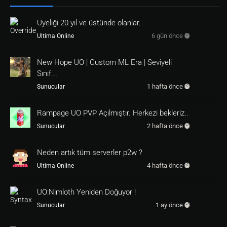
Üyeliği 20 yıl ve üstünde olanlar.
6 gün önce
Ultima Online
New Hope UO | Custom ML Era | Seviyeli
Sınıf...
1 hafta önce
Sunucular
Rampage UO PVP Açılmıştır. Herkezi bekleriz..
2 hafta önce
Sunucular
Neden artık tüm serverler p2w ?
4 hafta önce
Ultima Online
UO:Nimloth Yeniden Doğuyor !
1 ay önce
Sunucular