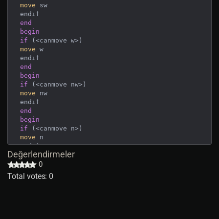
move
 sw

end
begin
if
move
 w

end
begin
if
move
 nw

end
begin
if
move
 n

Değerlendirmeler
end
begin
0
if
Total votes: 0
move
 ne

end
begin
if