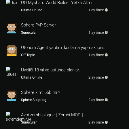
UO Myshard World Builder Yetkili Alımı
1 ay önce
Ultima Online
Sphere PvP Server
1 ay önce
Sunucular
Otonom Agent yaptım, kodlama yapmak için...
1 ay önce
Off Topic
Üyeliği 18 yıl ve üstünde olanlar.
2 ay önce
Ultima Online
Sphere x mi 56b mi ?
2 ay önce
Sphere Scripting
Avci zombi plague [ Zombi MOD ]...
2 ay önce
Sunucular