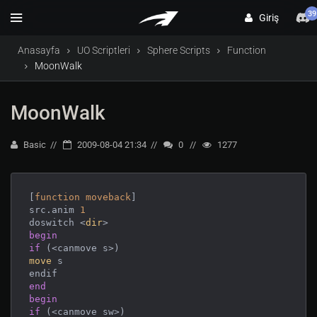
39
Giriş
Anasayfa
UO Scriptleri
Sphere Scripts
Function
MoonWalk
MoonWalk
Basic
2009-08-04 21:34
0
1277
[
function
moveback
]

src.anim 
1
doswitch <
dir
begin
if
move
 s

end
begin
if