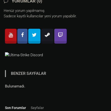
YORUMLAR (0)
timerf 
6
, moveback

timerf 
7
, moveback

Henüz yorum yapılmamış
timerf 
8
, moveback

Sadece kayıtlı kullanıcılar yeni yorum yapabilir.
timerf 
9
, moveback

Micheal Jackson Ruhuna El Fatiha...
BENZER SAYFALAR
Bulunamadı.
Son Forumlar
Sayfalar