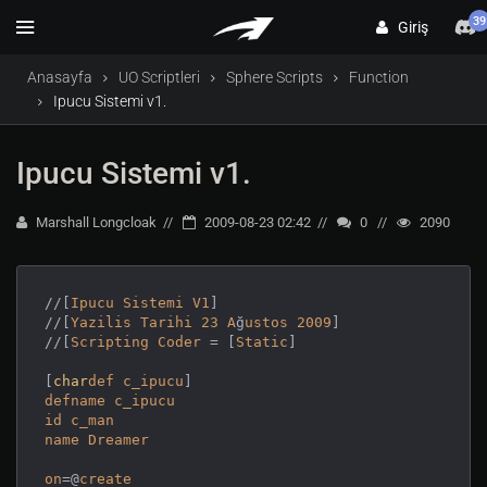
39
Giriş
Anasayfa
UO Scriptleri
Sphere Scripts
Function
Ipucu Sistemi v1.
Ipucu Sistemi v1.
Marshall Longcloak
2009-08-23 02:42
0
2090
//[
Ipucu
Sistemi
V1
]

//[
Yazilis
Tarihi
23
A
ğ
ustos
2009
]

//[
Scripting
Coder
 = [
Static
]

[
char
def
c_ipucu
defname
c_ipucu
id
c_man
name
Dreamer
on
=@
create