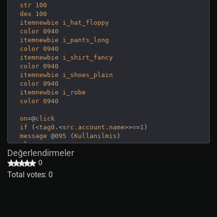
str
100
dex
100
itemnewbie
i_hat_floppy
color
0940
itemnewbie
i_pants_long
color
0940
itemnewbie
i_shirt_fancy
color
0940
itemnewbie
i_shoes_plain
color
0940
itemnewbie
i_robe
color
0940
on
=@
click
if
 (<
tag0.
<
src.account.name
>>==
1
message
 @
095
 (
Kullanilmis
else
Değerlendirmeler
message
 @
095
 (
Kullanilmamis
endif
0
message
 @
0879
,,
1
 [ 
Ipucu
Sistemi
Total votes: 0
message
 @
0481
,,
1
 <
name
return
1
ON
=@
dclick
IF
 (<
DISTANCE
><=
3
)
