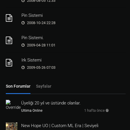
2008-08-05 12:33
endif
return
1
Pin Sistemi
/////////////////////////////////
Ipucu
Dee
d
/////////////////////////////////

2008-10-24 22:28
[
itemdef
i_ipucu_deed
id
=
i_deed
Pin Sistemi.
name
=
Ipucu
Deed
2009-04-28 11:01
type
=
t_deed
On
=@
Click
Irk Sistemi
Message
 @
049
 [<
name
return
1
2009-05-26 07:03
endif
On
=@
Create
Son Forumlar
Sayfalar
Color
0834
return
1
endif
Üyeliği 20 yıl ve üstünde olanlar.
/////////////////////////////////
Ad
ı
m
dee
1 hafta önce
Ultima Online
d
///////////////////////////////////

[
itemdef
i_adim_deed
New Hope UO | Custom ML Era | Seviyeli