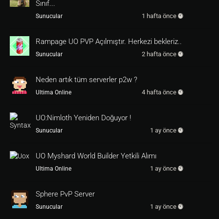
id
=
i_deed
Sınıf...
name
=
22
Adim
ileri
saga
9
adim
sol
ust
carpra
1 hafta önce
Sunucular
za
3
adim
7
adim
ileri
teleporter
'i bulacaksi
n [invistir]

type=t_deed

Rampage UO PVP Açılmıştır. Herkezi bekleriz..
On=@Click

2 hafta önce
Sunucular
Message @0879 <name>

endif

Neden artık tüm serverler p2w ?
Renturn 1

4 hafta önce
Ultima Online
On=@Create

color=0879

endif

UO:Nimloth Yeniden Doğuyor !
1 ay önce
Sunucular
///////////////////////////////Scholar Ada
m/////////////////////////////////

UO Myshard World Builder Yetkili Alımı
[chardef c_scholar]

defname c_scholar

1 ay önce
Ultima Online
id=c_man_gm

name=[Scholar]

Sphere PvP Server
On=@Click

1 ay önce
Sunucular
Message @07a1 [Yasli Bilgin]
