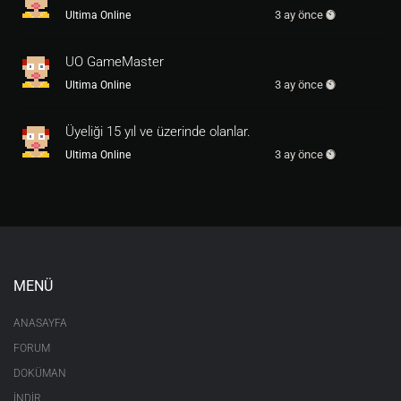
nuz..
3 ay önce
Ultima Online
ENDIF
RETURN
1
UO GameMaster
/////////////////////////////////////////

3 ay önce
Ultima Online
[
dialog
d_ipucuiki
50
,
50
Üyeliği 15 yıl ve üzerinde olanlar.
nomove
PAGE
0
3 ay önce
Ultima Online
resizepic
250
5
5150
270
120
text
290
25
049
0
text
290
50
049
1
text
290
70
049
2
button
270
50
55
56
1
0
1
MENÜ
button
270
70
55
56
1
0
2
ANASAYFA
[
dialog
d_ipucuiki
text
]

FORUM
<
serv.name
> 
Menu
DOKÜMAN
Ipucunu
Al
Diger
Seviyeye
Gec
İNDİR