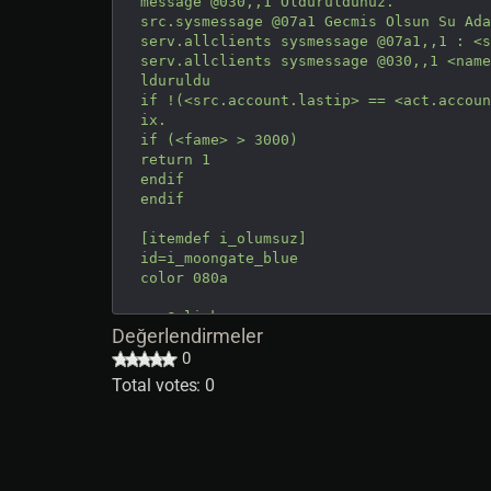
message @030,,1 Olduruldunuz.

src.sysmessage @07a1 Gecmis Olsun Su Ada
serv.allclients sysmessage @07a1,,1 : <s
serv.allclients sysmessage @030,,1 <name
lduruldu

if !(<src.account.lastip> == <act.accoun
ix.

if (<fame> > 3000) 

return 1

endif

endif

[itemdef i_olumsuz]

id=i_moongate_blue

color 080a

on=@click

Değerlendirmeler
message @080a,3 [ serv.name ]

message @07a1,3 Olumsuzler Diyari

0
src.sysmessage @07a1,3 Delucia Icinde Ol
Total votes: 0
return 1

on=@dclick

message @07a1,3 Gitmek Icin Uzerinden Ge
return 1
