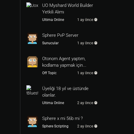
UO Myshard World Builder
Yetkili Alımı
1 ay önce
Ultima Online
Sphere PvP Server
1 ay önce
Sunucular
Otonom Agent yaptım,
kodlama yapmak için...
1 ay önce
Off Topic
Üyeliği 18 yıl ve üstünde
olanlar.
2 ay önce
Ultima Online
Sphere x mi 56b mi ?
2 ay önce
Sphere Scripting