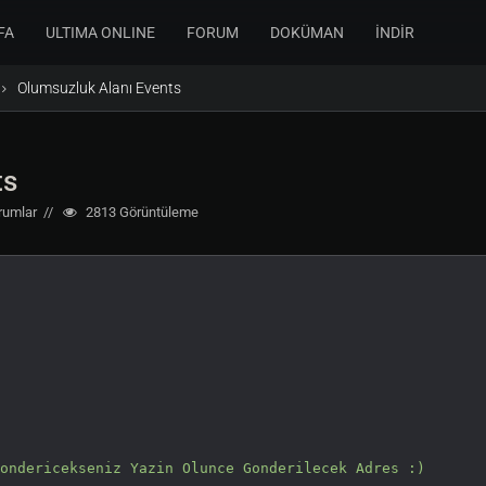
FA
ULTIMA ONLINE
FORUM
DOKÜMAN
İNDİR
Olumsuzluk Alanı Events
ts
rumlar
2813
Görüntüleme
ondericekseniz Yazin Olunce Gonderilecek Adres :)
