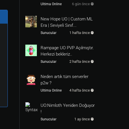
6 gün önce
Ultima Online
New Hope UO | Custom ML
Era | Seviyeli Sınıf...
1 hafta önce
Sunucular
Rampage UO PVP Açılmıştır.
Herkezi bekleriz..
2 hafta önce
Sunucular
Neden artık tüm serverler
p2w ?
4 hafta önce
Ultima Online
UO:Nimloth Yeniden Doğuyor
!
1 ay önce
Sunucular