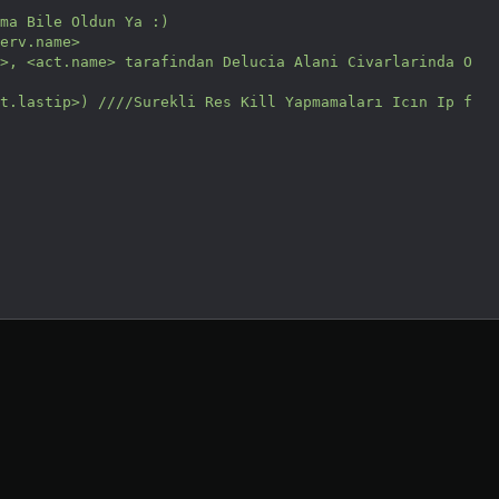
ma Bile Oldun Ya :)

erv.name>

>, <act.name> tarafindan Delucia Alani Civarlarinda O
t.lastip>) ////Surekli Res Kill Yapmamaları Icın Ip f
me Yoktur.... Dışarısında Var.

ciniz....
