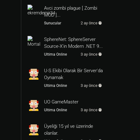
Avci zombi plague [ Zombi
MOD ]...
2 ay önce
Sunucular
SphereNet: SphereServer
Source-X'in Modern .NET 9...
3 ay önce
Ultima Online
U-S Ekibi Olarak Bir Server'da
Oynamak
3 ay önce
Ultima Online
UO GameMaster
3 ay önce
Ultima Online
Üyeliği 15 yıl ve üzerinde
olanlar.