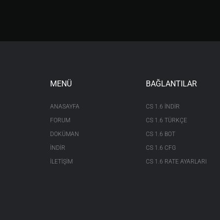
MENÜ
BAĞLANTILAR
ANASAYFA
CS 1.6 INDIR
FORUM
CS 1.6 TÜRKÇE
DOKÜMAN
CS 1.6 BOT
İNDİR
CS 1.6 CFG
İLETİŞİM
CS 1.6 RATE AYARLARI