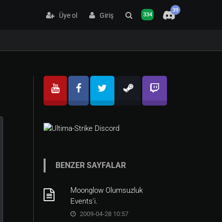
39
Üye ol
Giriş
334
BENZER SAYFALAR
Moonglow Olumsuzluk
Events'i.
2009-04-28 10:57