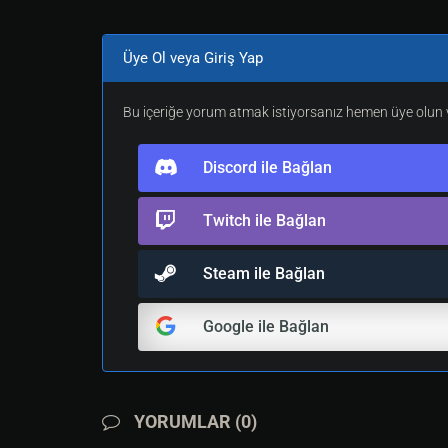
on=@step 

src.go delucia

Üye Ol veya Giriş Yap
src.sysmessage @07a1,3 <src.name> Olumsu
src.sysmessage @
07
a1,
3
 Iyi Actionlar.

Bu içeriğe yorum atmak istiyorsanız hemen üye olun v
return
1
[
eof
]
Discord ile Bağlan
Twitch ile Bağlan
Steam ile Bağlan
Google ile Bağlan
YORUMLAR (0)