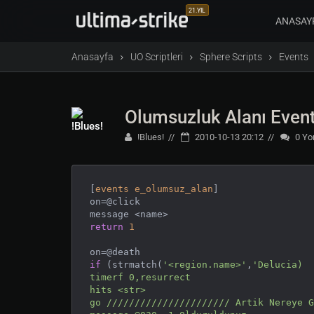
21.YIL
ANASAY
Anasayfa
UO Scriptleri
Sphere Scripts
Events
Olumsuzluk Alanı Even
!Blues!
2010-10-13 20:12
0
Yo
[
events
e_olumsuz_alan
]

on=@click

return
1
if
 (strmatch(
'<region.name>'
,
'Delucia)

timerf 0,resurrect

hits <str>

go ////////////////////// Artik Nereye G