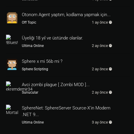
Otonom Agent yaptım, kodlama yapmak için...
1 ay önce
Off Topic
Üyeliği 18 yıl ve üstünde olanlar.
2 ay önce
Ultima Online
Sphere x mi 56b mi ?
2 ay önce
Sphere Scripting
Avci zombi plague [ Zombi MOD ]...
2 ay önce
Sunucular
SphereNet: SphereServer Source-X'in Modern
.NET 9...
3 ay önce
Ultima Online