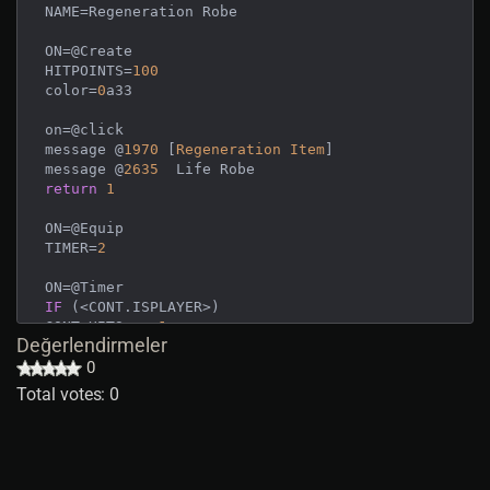
NAME=Regeneration Robe

ON=@Create

HITPOINTS=
100
color=
0
a33

on=@click

message @
1970
 [
Regeneration
Item
]

message @
2635
return
1
ON=@Equip

TIMER=
2
IF
 (<CONT.ISPLAYER>)

CONT.HITS += 
1
Değerlendirmeler
IF
 (<CONT.HITS> > <CONT.MAXHITS>)

CONT.HITS=<CONT.MAXHITS>

0
endif

Total votes: 0
TIMER=
1
RETURN
1
endif
