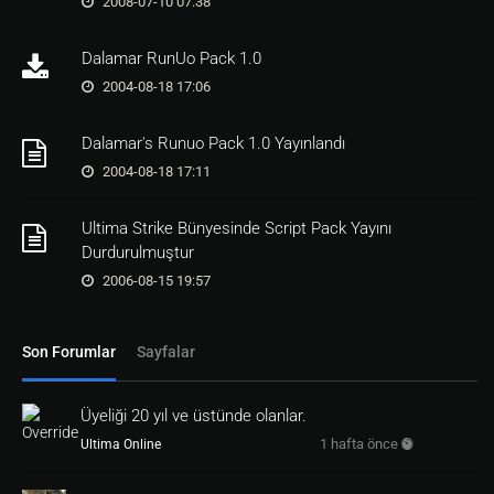
2008-07-10 07:38
TIMER=
1
RETURN
1
Dalamar RunUo Pack 1.0
endif
2004-08-18 17:06
Dalamar's Runuo Pack 1.0 Yayınlandı
2004-08-18 17:11
Ultima Strike Bünyesinde Script Pack Yayını
Durdurulmuştur
2006-08-15 19:57
Son Forumlar
Sayfalar
Üyeliği 20 yıl ve üstünde olanlar.
1 hafta önce
Ultima Online