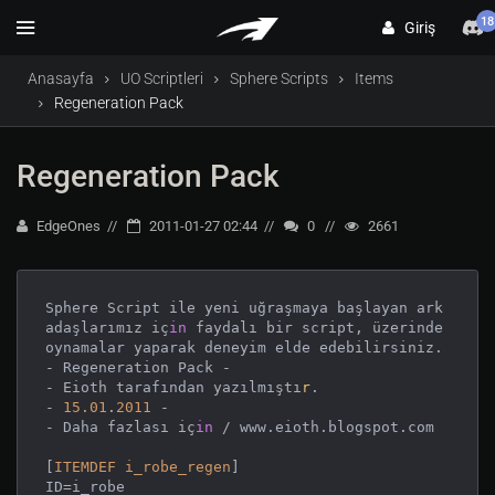
18
Giriş
Anasayfa
UO Scriptleri
Sphere Scripts
Items
Regeneration Pack
Regeneration Pack
EdgeOnes
2011-01-27 02:44
0
2661
Sphere Script ile yeni uğraşmaya başlayan ark
adaşlarımız iç
in
 faydalı bir script, üzerinde 
oynamalar yaparak deneyim elde edebilirsiniz.

- Regeneration Pack -

- Eioth tarafından yazılmıştı
r
.

- 
15.01
.
2011
 -

- Daha fazlası iç
in
 / www.eioth.blogspot.com

[
ITEMDEF
i_robe_regen
]

ID=i_robe
