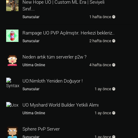
New Hope UO | Custom ML Era | Seviyeli
Sınıf...
1 hafta önce
Sunucular
Rampage UO PVP Açılmıştır. Herkezi bekleriz..
2 hafta önce
Sunucular
Neden artık tüm serverler p2w ?
4 hafta önce
Ultima Online
UO:Nimloth Yeniden Doğuyor !
1 ay önce
Sunucular
UO Myshard World Builder Yetkili Alımı
1 ay önce
Ultima Online
Sphere PvP Server
1 ay önce
Sunucular