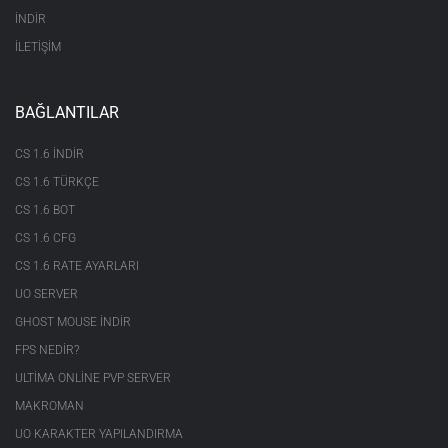
İNDİR
İLETİŞİM
BAĞLANTILAR
CS 1.6 INDIR
CS 1.6 TÜRKÇE
CS 1.6 BOT
CS 1.6 CFG
CS 1.6 RATE AYARLARI
UO SERVER
GHOST MOUSE INDIR
FPS NEDIR?
ULTIMA ONLINE PVP SERVER
MAKROMAN
UO KARAKTER YAPILANDIRMA