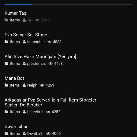
Kumar Taşı
Items
-w-
7508
Pvp Server Set Stone
Items
serpantes
4833
Alın Size Hazır Moongate [Yeniyim]
Items
prestemas
4478
Mana Bot
Items
Nelph
4263
Arkadaslar Pvp Serveri İcin Full İtem Stoneler
Scpleri De Beraber
Items
Lucretius
4252
Duvar silici
Items
DewiLxTr
4066