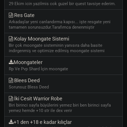
29 Ekim icin yazilmis cok guzel bir quest tavsiye ederim.
Res Gate
Arkadaşlar yeni canlandırma kapısı... işte resgate yeni
tamamen sorunsuzdur.Tarafımca denenmiştir
Kolay Moongate Sistemi
Bir çok moongate sisteminin yanısıra daha basite
indirgenmiş ve optimize edilmiş moongate sistemi
Moongateler
Rp Ve Pvp Shard İçin moongate
Blees Deed
Sorunsuz Bless Deed
İki Cesit Warrior Robe
Biri birinci sayfa büyülerini yemez biri ben birinci sayfa
yemez hemde +10 str ile dex verir
+1 den +18 e kadar kılıçlar