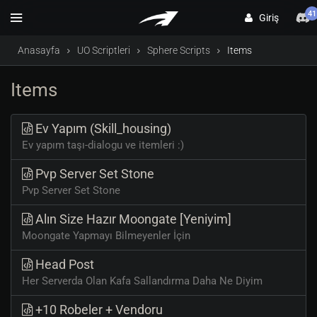
41
Giriş
Anasayfa
UO Scriptleri
Sphere Scripts
Items
Items
Ev Yapım (Skill_housing)
Ev yapım taşı-dialogu ve itemleri :)
Pvp Server Set Stone
Pvp Server Set Stone
Alın Size Hazır Moongate [Yeniyim]
Moongate Yapmayı Bilmeyenler İçin
Head Post
Her Serverda Olan Kafa Sallandırma Daha Ne Diyim
+10 Robeler + Vendoru