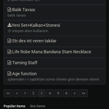
Balık Tavası
balık tavası
Yeni Set+Kalkan+Stonesi
:D isteyen alsın kullansın.
Str.dex int veren takılar
Life Robe Mana Bandana Stam Necklace
Taming Staff
Age function
sphereden r r yaptıktan sonra cliente girin deneyin okemi
<<
<
1
2
3
4
5
6
>
>>
Popüler Items
Son Items