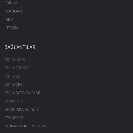
FORUM
DOKÜMAN
İNDİR
İLETİŞİM
BAĞLANTILAR
CS 1.6 INDIR
CS 1.6 TÜRKÇE
CS 1.6 BOT
CS 1.6 CFG
CS 1.6 RATE AYARLARI
UO SERVER
GHOST MOUSE INDIR
FPS NEDIR?
ULTIMA ONLINE PVP SERVER