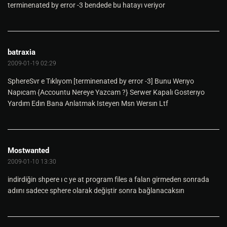
terminenated by error -3 bendede bu hatayı veriyor
batraxia
2009-01-19 02:29
SphereSvr e Tıklıyom [terminenated by error -3] Bunu Werıyo
Napıcam {Accountu Nereye Yazcam ?} Serwer Kapalı Gosterıyo
Yardım Edın Bana Anlatmak Isteyen Msn Wersın Ltf
Mostwanted
2009-01-10 13:30
indirdiğin shpere ı c ye at program files a falan girmeden sonrada
adıını sadece sphere olarak değiştir sonra bağlanacaksın