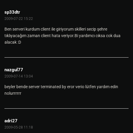
sp33dtr
2009-07-22 15:22
Ben serveri kurdum client ile giriyorum skilleri secip şehre
tıklıyacağım zaman client hata veriyor.Bi yardımcı cıksa cok dua
alacak :D
nazgul77
2009-07-14 13:04
beyler bende server terminated by eror verio lütfen yardım edin
nolurrrrrr
adri27
2009-05-28 11:18