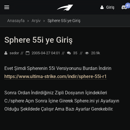
41
Giriş
Anasayfa
Arşiv
Sphere 55i ye Giriş
Sphere 55i ye Giriş
sedor
2005-04-27 04:01
35
20.9k
Evet Şimdi Spherenin 55i Versiyonunu Burdan İndirin
https://www.ultima-strike.com/indir/sphere-55i-r1
Sonra Ordan İndirdiğiniz Zipli Dosyanın İçindekileri
C:/sphere Açın Sonra İçine Girerek Sphere.ini yi Ayarlayın
Olduğu Şekildede Çalışır Ama Bazı Ayarlar Gerekebilir.