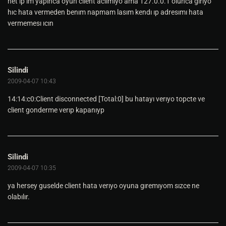
net ıp ım yapınca oyun cilent acılmıyo ama 127.0.0.1 olunca gırıyo
hıc hata vermeden benım napmam lasım kendı ıp adresımı hata
vermemesı ıcın
Silindi
2009-04-07 10:43
14:14:c0:Client disconnected [Total:0] bu hatayı verıyo topcte ve
client gonderme verıp kapanıyp
Silindi
2009-04-07 10:35
ya hersey guselde client hata verıyo oyuna gıremıyom sızce ne
olabılır.