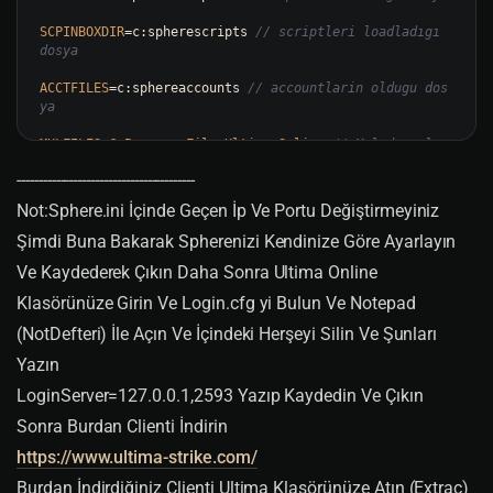
SCPINBOXDIR
=
c:spherescripts 
// scriptleri loadladıgı 
dosya
ACCTFILES
=
c:sphereaccounts 
// accountlarin oldugu dos
ya
MULFILES
=
C
:
Program
FilesUltima
Online
// Mul dosyalar
ini loadladigi dosya
-----------------------------------------
LOG
=
c:spherelogs 
// loglarin biriktirildigi dosya
Not:Sphere.ini İçinde Geçen İp Ve Portu Değiştirmeyiniz
LANG
=
English
// Konustugunuz dili yazarsiniz buraya 
Şimdi Buna Bakarak Spherenizi Kendinize Göre Ayarlayın
Ve Kaydederek Çıkın Daha Sonra Ultima Online
LIGHTDAY
=
0
// Gunduzleri is*k
 seviyesi

Klasörünüze Girin Ve Login.cfg yi Bulun Ve Notepad
(NotDefteri) İle Açın Ve İçindeki Herşeyi Silin Ve Şunları
LIGHTNIGHT
=
19
// buda geceleri is*k
 seviyesi.

Yazın
DUNGEONLIGHT
=
19
// Dungeonlardaki is*k
LoginServer=127.0.0.1,2593 Yazıp Kaydedin Ve Çıkın
 seviyesi

Sonra Burdan Clienti İndirin
NOWEATHER
=
0
// Yagis olaylari 0 acik 1 kapali
https://www.ultima-strike.com/
CHARTAGS
=
0
// npclerin [NPC] yazar. 0 kapali 1 acik.
Burdan İndirdiğiniz Clienti Ultima Klasörünüze Atın (Extrac)