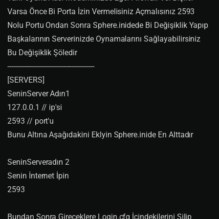
REGEN3
=
1
*
60
*
24
// acikma hizi
Varsa Önce Bi Porta İzin Vermelisiniz Açmalısınız 2593
Nolu Portu Ondan Sonra Sphere.inidede Bi Değişiklik Yapıp
MONSTERFEAR
=
1
// npclerin kacma olayi.
Başkalarının Serverinizde Oynamalarını Sağlayabilirsiniz
MONSTERFIGHT
=
0
// npclerin birbirleri ile savasma ola
yi.
Bu Değişiklik Şöledir
---------------------------------------------
NPCTRAINMAX
=
300
// Npc max kac skill bilecek.
[SERVERS]
NPCTRAINPERCENT
=
30
// Npc'nin kac bildigi skillin kac
ta kacini ogretecek.
SeninServer Adın1
127.0.0.1 // ip'si
WOPPLAYER
=
1
//buyu sozleri playerlar icin gorunsunmu
2593 // port'u
WOPSTAFF
=
0
// yukardakinin staff icin olani
Bunu Altına Aşağıdakini Eklyin Sphere.inide En Alttadır
REAGENTLOSSFAIL
=
1
// buyu fizzle oldugunda reg kaybet
sinmi
SeninServeradın 2
CORPSENPCDECAY
=
10
// npclerin cesedi ne kadar süre ye
Senin İnternet İpin
rde kalsın.
2593
CORPSEPLAYERDECAY
=
15
// playerlerin cesedi ne kadar s
üre yerde kalsın. 
Bundan Sonra Gireceklere Login.cfg İçindekilerini Silip
DECAYTIMER
=
30
// itemler yerde ne kadar süre kalsin.