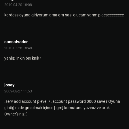
@geocities
2010-04-20 18:08
@angelfire
@beer
kardess oyuna giriyorum ama gm nasl olucam yarım plaeseeeeeeee
@email
@excite
@hotpop
@rocketmail
@bigfoot
sansalvador
@mailexcite
@garfield
2010-03-26 18:48
@bemail
@lycos
yanlız lınkın bırı kırık?
@hotmail
@gmx
@gmx
.net

[
SERVERS
josey
Your
Sphere
's 
Name
Here
// Server adi.
127.0
.
0.1
// ip'si
2009-08-27 11:53
2593
// port'u
.serv add account plevel 7 .account password 0000 save r Oyuna
girdiğinzde gm olmak içinse [.gm] komutunu yazınız ve artık
[
EOF
] 
// end of file 
Owner'sınız :)