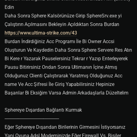
Edin
STAMINALOSSATWEIGHT
=
70
// staminizin agirliginizin ka
cta kaci kadar tasiyabileceginiz hesaplar.
Daha Sonra Sphere Kalsörünüze Girip SphereSrv.exe yi
RUNNINGPENALTY
=
50
// Agir olarak kosarken ne kadar st
Çalıştırın Açılmasını Bekleyin Açıldıktan Sonra Burdan
am kaybedeceginizi hesaplar.
https://www.ultima-strike.com/43
BANKMAXITEMS
=
700
// Bankaya koyulacak max item.
Burdan İndirdiğiniz Acc Programı İle Bi Owner Accsi
BANKMAXWEIGHT
=
1000
// Max banka agirligi
Oluşturun Ve Kaydedin Daha Sonra Sphere Servere Res Atın
Bi Kere r Yazarak Pauselersiniz Tekrar r Yazıp Enterleyerek
AUTONEWBIEKEYS
=
1
// ev veya gemi anahtarlari otomatik 
olarak newbie olsunmu ? 0 kapali 1 acik
Pausu Bitirirsiniz Ondan Sonra Ultimanın İçine Atmış
PLAYERGHOSTSOUNDS
=
1
// olulerin sesini hayatta olan p
Olduğunuz Clienti Çalıştırarak Yaratmış Olduğunuz Acc
layerler duysunmu ? 
name Ve Acc Şifresi İle Giriş Yapabilirsiniz Hepinize
HITPOINTPERCENTONREZ
=
10
// reslenen player ne kadar h
Başarılar Bi Eksiğim Varsa Admin Arkadaşlarla Düzeltelim
p ile hayata donsun
MAXBASESKILL
=
200
// oyuna baslarken verilen random sk
Sphereye Dışardan Bağlantı Kurmak
ill puanı. akilli olan 0 yapar 
---------------------------------------------
REGEN1
=
30
// mana dolum hizi
Eğer Sphereye Dışarıdan Birilerinin Girmesini İstiyorsanız
REGEN2
=
10
// stam dolum hizi
Yani Oyuna Adsl Modeminizde Eğer Firewall Vs. Bişiler