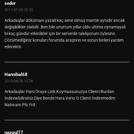
sedor
2011-01-26 20:20
// LOGMASK=
// Messages logged to the log files while logging is 
Arkadaşlar dökümanı yazalı kaç sene olmuş mantık aynıdır ancak
turned on
// INIT 0x0100 start up messages.
değişiklikler olabilir. Ben bile unuttum yıllar oldu ultima oynamayalı
// SAVE 0x0200 world save status.
bi kaç gündür etkinlikler için bir serverde takılıyorum öylesine.
// CLIENTS_LOG 0x0400 all clients as they log in and 
Çözümediğiniz konuları forumda araştırın ve sorun birileri yardım
out.
// GM_PAGE 0x0800 player gm pages.
edecektir.
// PLAYER_SPEAK 0x1000 All that the players say.
// GM_CMDS 0x2000 Log all GM commands.
// LOGMASK=03f00
LOGMASK
=
0
// loglarin hangi tipte tutulacagini burdan 
Hannibal68
ayarliyorsunuz. 
2010-08-28 13:26
[
Blockip
] 
// blocklanan ipleri buraya yazarsiniz. 
Arkadaşlar Hani Oraya Link Koymussunuzya Clienti Burdan
1.2
.
3.4
İndirewbilirsiniz Diye Bende Hata Verio O Clienti İndiremedim
[
BLOCKEMAIL
] 
// blocklanan mailleri buraya yazarsini
Nabıcam Pls Yrd
z.
// List of some of the free email services.
@hotmail
@juno
@yahoo
nazgul77
@netscape