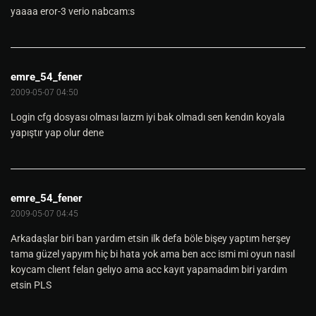
yaaaa eror-3 verio nabcam:s
emre_54_fener
2009-05-07 04:50
Login cfg dosyası olması laızm iyi bak olmadı sen kendın koyala
yapıştır yap olur dene
emre_54_fener
2009-05-07 04:45
Arkadaşlar biri ban yardım etsin ilk defa böle bişey yaptım herşey
tama güzel yapyım hiç bi hata yok ama ben acc ismi mi oyun nasıl
koycam clıent felan gelıyo ama acc kayıt yapamadım biri yardım
etsin PLS