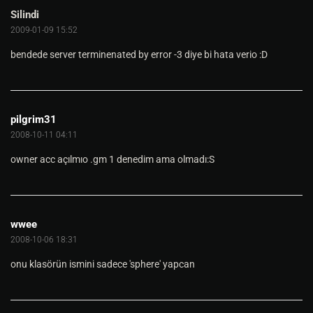
Silindi
2009-01-09 15:52
bendede server terminenated by error -3 diye bi hata verio :D
pilgrim31
2008-10-11 04:11
owner acc açılmıo .gm 1 denedim ama olmadı:S
wwee
2008-10-06 18:31
onu klasörün ismini sadece 'sphere' yapcan