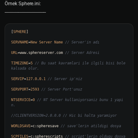
Örnek Sphere.ini:
----------------------------------
[
SPHERE
]

SERVNAME
=
New
Server
Name
// Server'in adı
URL
=
www.sphereserver.com 
// Server Adresi
TIMEZONE
=
5
// Bu saat kavramlari ile ilgili bisi bole 
kalsada olur. 
SERVIP
=
127.0
.
0.1
// Server ip'niz
SERVPORT
=
2593
// Server Port'unuz
NTSERVICE
=
0
// NT Server kullaniyorsaniz bunu 1 yapi
n.
//CLIENTVERSION=2.0.0.0 // Hic bi halta yaramiyor 
WORLDSAVE
=
c:spheresave 
// save'lerin atildigi dosya
SCPFILES
=
c:spherescripts 
// script'lerin oldugu dosya