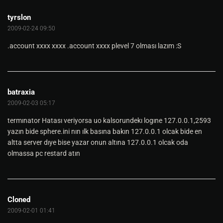
tyrslon
2009-02-24 09:50
.account xxxx xxxx .account xxxx plevel 7 olması lazım :S
batraxia
2009-02-03 05:17
termınator Hatası veriyorsa uo kalsorundekı logıne 127.0.0.1,2593
yazın bide sphere.ini nın ılk basına bakın 127.0.0.1 olcak bide en
altta server dıye bise yazar onun altına 127.0.0.1 olcak oda
olmassa pc restard atın
Cloned
2009-02-01 01:41