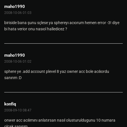
maho1990
2008-10-06 01:03
biriside bana şunu sçlese ya sphereyı acıorum hemen error -3! diye
bi hata verior onu nasıol halledicez ?
maho1990
2008-10-06 01:02
sphere ye .add account plevel 8 yaz owner acc bole acılıordu
sanırım :D
konfiq
2008-09-10 08:47
onwer acc acılımını anlatırsan nasıl olusturuldugunu 10 numara
olcak sanırım