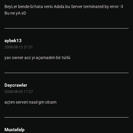
BeyLer bende bi hata verio Adıda bu Server terminated by error -3
Bu ne yA xD
aybek13
2008-08-15 21:01
yav owner acc yi açamadım bir türlü
Daycrawler
2008-08-05 17:27
açtım serveri nasıl gm olcam
Mustafalp