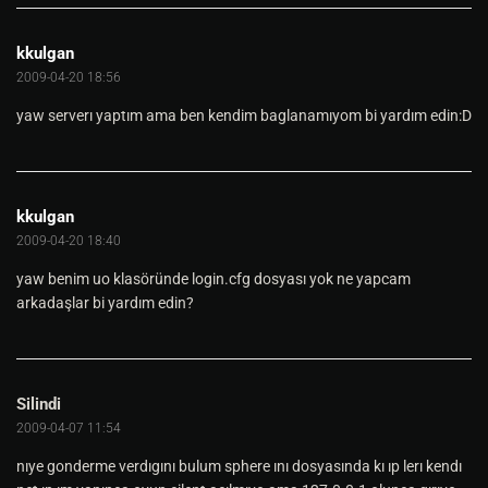
kkulgan
2009-04-20 18:56
yaw serverı yaptım ama ben kendim baglanamıyom bi yardım edin:D
kkulgan
2009-04-20 18:40
yaw benim uo klasöründe login.cfg dosyası yok ne yapcam
arkadaşlar bi yardım edin?
Silindi
2009-04-07 11:54
nıye gonderme verdıgını bulum sphere ını dosyasında kı ıp lerı kendı