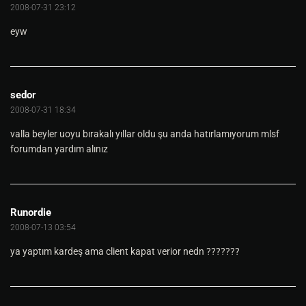
2008-07-31 23:12
eyw
sedor
2008-07-31 18:34
valla beyler uoyu bırakalı yıllar oldu şu anda hatırlamıyorum mlsf
forumdan yardım alınız
Runordie
2008-07-13 03:54
ya yaptım kardeş ama client kapat verior nedn ???????