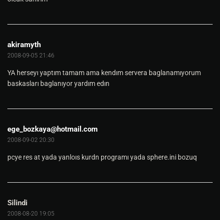
akiramyth
2008-09-05 21:46
YA herseyı yaptım tamam ama kendım servera baglanamıyorum
baskasları baglanıyor yardım edın
ege_bozkaya@hotmail.com
2008-09-02 20:30
pcye res at yada yanloıs kurdn programı yada sphere.ini bozuq
Silindi
2008-08-20 19:05