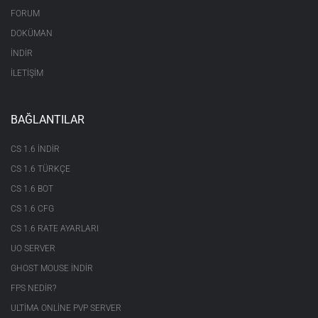
FORUM
DOKÜMAN
İNDİR
İLETİŞİM
BAĞLANTILAR
CS 1.6 INDIR
CS 1.6 TÜRKÇE
CS 1.6 BOT
CS 1.6 CFG
CS 1.6 RATE AYARLARI
UO SERVER
GHOST MOUSE INDIR
FPS NEDIR?
ULTIMA ONLINE PVP SERVER