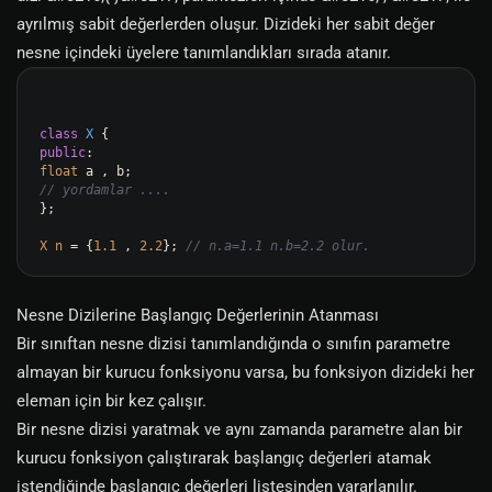
ayrılmış sabit değerlerden oluşur. Dizideki her sabit değer
nesne içindeki üyelere tanımlandıkları sırada atanır.
class
X
public
float
// yordamlar ....
};

X
n
=
 {
1.1
 , 
2.2
}; 
// n.a=1.1 n.b=2.2 olur.
Nesne Dizilerine Başlangıç Değerlerinin Atanması
Bir sınıftan nesne dizisi tanımlandığında o sınıfın parametre
almayan bir kurucu fonksiyonu varsa, bu fonksiyon dizideki her
eleman için bir kez çalışır.
Bir nesne dizisi yaratmak ve aynı zamanda parametre alan bir
kurucu fonksiyon çalıştırarak başlangıç değerleri atamak
istendiğinde başlangıç değerleri listesinden yararlanılır.