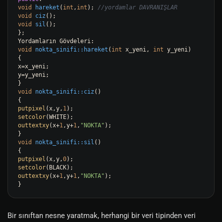
void
hareket
(
int
,
int
)
; 
//yordamlar DAVRANIŞLAR
void
ciz
()
void
sil
()
;

};

void
nokta_sinifi::hareket
(
int
 x_yeni, 
int
 y_yeni)
{

x=x_yeni;

y=y_yeni;

void
nokta_sinifi::ciz
()
putpixel
(x,y,
1
setcolor
outtextxy
(x+
1
,y+
1
,
"NOKTA"
);

void
nokta_sinifi::sil
()
putpixel
(x,y,
0
setcolor
outtextxy
(x+
1
,y+
1
,
"NOKTA"
);

Bir sınıftan nesne yaratmak, herhangi bir veri tipinden veri