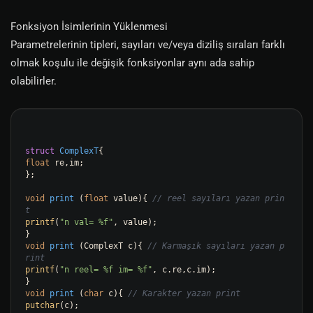
Fonksiyon İsimlerinin Yüklenmesi
Parametrelerinin tipleri, sayıları ve/veya diziliş sıraları farklı
olmak koşulu ile değişik fonksiyonlar aynı ada sahip
olabilirler.
struct
ComplexT
float
 re,im;

};

void
print
(
float
 value)
{ 
// reel sayıları yazan prin
t
printf
(
"n val= %f"
, value);

void
print
(ComplexT c)
{ 
// Karmaşık sayıları yazan p
rint
printf
(
"n reel= %f im= %f"
, c.re,c.im);

void
print
(
char
 c)
{ 
// Karakter yazan print
putchar
(c);
