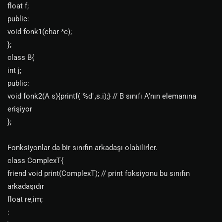
float f;
public:
void fonk1(char *c);
};
class B{
int j;
public:
void fonk2(A s){printf("%d",s.i);} // B sınıfı A'nın elemanına
erişiyor
};
Fonksiyonlar da bir sınıfın arkadaşı olabilirler.
class ComplexT{
friend void print(ComplexT); // print foksiyonu bu sınıfın
arkadaşıdır
float re,im;
: