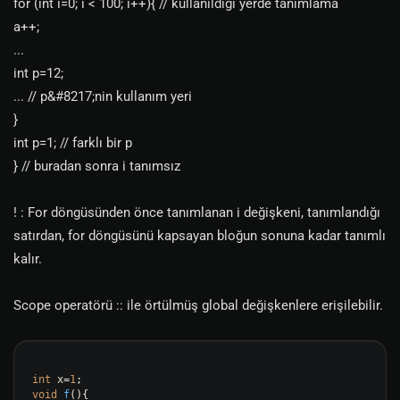
for (int i=0; i < 100; i++){ // kullanıldığı yerde tanımlama
a++;
...
int p=12;
... // p&#8217;nin kullanım yeri
}
int p=1; // farklı bir p
} // buradan sonra i tanımsız
! : For döngüsünden önce tanımlanan i değişkeni, tanımlandığı
satırdan, for döngüsünü kapsayan bloğun sonuna kadar tanımlı
kalır.
Scope operatörü :: ile örtülmüş global değişkenlere erişilebilir.
int
 x=
1
void
f
()