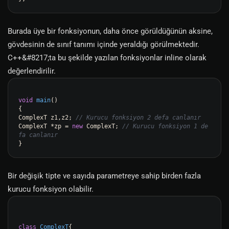
Burada üye bir fonksiyonun, daha önce görüldüğünün aksine,
gövdesinin de sınıf tanımı içinde yeraldığı görülmektedir.
C++&#8217;ta bu şekilde yazılan fonksiyonlar inline olarak
değerlendirilir.
void
main
()
{

ComplexT z1,z2; 
// Kurucu fonksiyon 2 defa canlanır
ComplexT *zp = 
new
 ComplexT; 
// Kurucu fonksiyon 1 de
fa canlanır
Bir değişik tipte ve sayıda parametreye sahip birden fazla
kurucu fonksiyon olabilir.
class
ComplexT