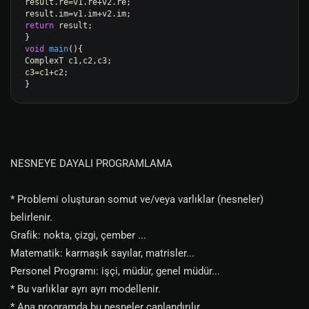
result.re=v1.re+v2.re;

return
 result;

void
main
()
{

ComplexT c1,c2,c3;

c3=c1+c2;

NESNEYE DAYALI PROGRAMLAMA
* Problemi oluşturan somut ve/veya varlıklar (nesneler)
belirlenir.
Grafik: nokta, çizgi, çember ...
Matematik: karmaşık sayılar, matrisler...
Personel Programı: işçi, müdür, genel müdür...
* Bu varlıklar ayrı ayrı modellenir.
* Ana programda bu nesneler canlandırılır.