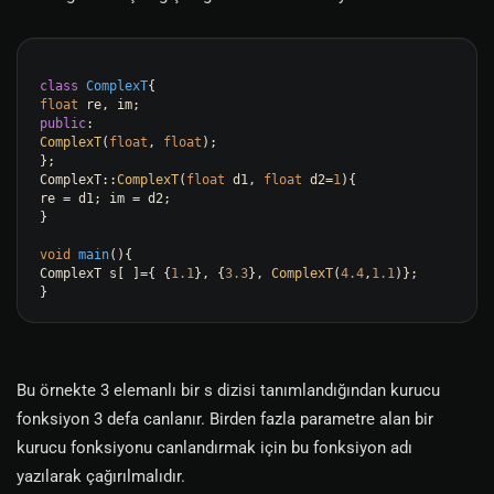
class
ComplexT
float
public
ComplexT
(
float
, 
float
);

};

ComplexT::
ComplexT
(
float
 d1, 
float
 d2=
1
){

re = d1; im = d2;

}

void
main
()
{

ComplexT s[ ]={ {
1.1
}, {
3.3
}, 
ComplexT
(
4.4
,
1.1
)};

Bu örnekte 3 elemanlı bir s dizisi tanımlandığından kurucu
fonksiyon 3 defa canlanır. Birden fazla parametre alan bir
kurucu fonksiyonu canlandırmak için bu fonksiyon adı
yazılarak çağırılmalıdır.