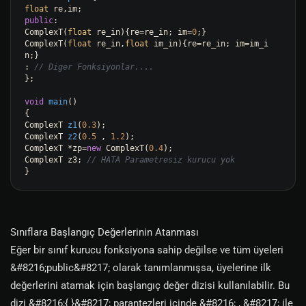
float
public
:

ComplexT(
float
 re_in){re=re_in; im=
0
;}

ComplexT(
float
 re_in,
float
 im_in){re=re_in; im=im_i
n;}

: 
// Diger Fonksiyonlar....
};

void
main
()
ComplexT 
z1
(
0.3
)
ComplexT 
z2
(
0.5
 , 
1.2
)
;

ComplexT *zp=
new
 ComplexT(
0.4
);

ComplexT z3; 
// HATA Parametresiz kurucu yok
Sınıflara Başlangıç Değerlerinin Atanması
Eğer bir sınıf kurucu fonksiyona sahip değilse ve tüm üyeleri
&#8216;public&#8217; olarak tanımlanmışsa, üyelerine ilk
değerlerini atamak için başlangıç değer dizisi kullanılabilir. Bu
dizi &#8216;{ }&#8217; parantezleri içinde &#8216; , &#8217; ile