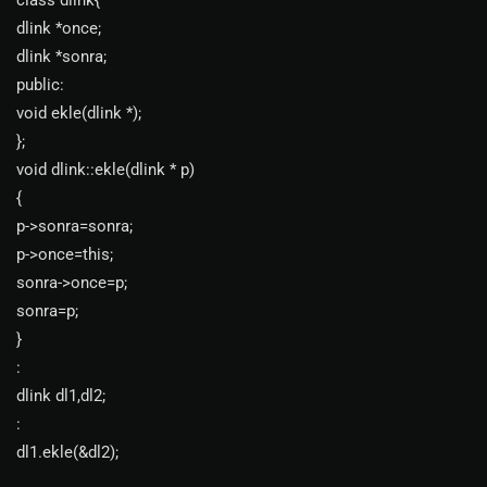
class dlink{
dlink *once;
dlink *sonra;
public:
void ekle(dlink *);
};
void dlink::ekle(dlink * p)
{
p->sonra=sonra;
p->once=this;
sonra->once=p;
sonra=p;
}
:
dlink dl1,dl2;
:
dl1.ekle(&dl2);