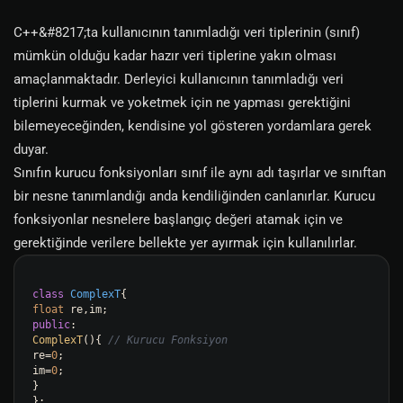
C++&#8217;ta kullanıcının tanımladığı veri tiplerinin (sınıf)
mümkün olduğu kadar hazır veri tiplerine yakın olması
amaçlanmaktadır. Derleyici kullanıcının tanımladığı veri
tiplerini kurmak ve yoketmek için ne yapması gerektiğini
bilemeyeceğinden, kendisine yol gösteren yordamlara gerek
duyar.
Sınıfın kurucu fonksiyonları sınıf ile aynı adı taşırlar ve sınıftan
bir nesne tanımlandığı anda kendiliğinden canlanırlar. Kurucu
fonksiyonlar nesnelere başlangıç değeri atamak için ve
gerektiğinde verilere bellekte yer ayırmak için kullanılırlar.
class
ComplexT
float
public
ComplexT
(){ 
// Kurucu Fonksiyon
re=
0
;

im=
0
;

}
