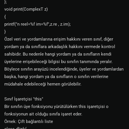
};
void print(ComplexT z)
{
printf("n reel=%f im=%f",z.re , z.im);
}
Özel veri ve yordamlarına erişim hakkını veren sınıf, diğer
yordam ya da sınıflara arkadaşlık hakkını vermede kontrol
sahibidir. Bu nedenle hangi yordam ya da sınıfların kendi
üyelerine erişebileceği bilgisi bu sınıfın tanımında yeralır.
Böylece sınıfın arayüzü incelendiğinde, üyeler ve yordamlardan
başka, hangi yordam ya da sınıfların o sınıfın verilerine
müdahale edebileceği hemen görülebilir.
Sınıf İşaretçisi "this"
Bir sınıfın üye fonksiyonu yürütülürken this işaretçisi o
fonksiyonun ait olduğu sınıfa işaret eder.
Örnek: Çift bağlantılı liste