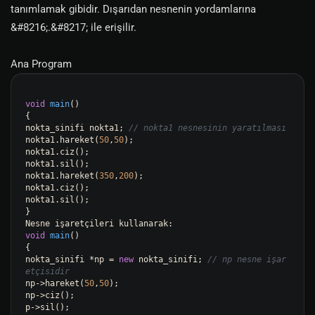
tanımlamak gibidir. Dışarıdan nesnenin yordamlarına
&#8216;.&#8217; ile erişilir.
Ana Program
void
main
()
{

nokta_sinifi nokta1; 
// nokta1 nesnesinin yaratılması
nokta1.hareket(
50
,
50
);

nokta1.ciz();

nokta1.sil();

nokta1.hareket(
350
,
200
);

nokta1.ciz();

nokta1.sil();

}

void
main
()
{

nokta_sinifi *np = 
new
 nokta_sinifi; 
// np nesne işar
etçisidir
np->hareket(
50
,
50
);

np->ciz();

p->sil();
