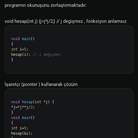
programın okunuşunu zorlaştırmaktadır.
void hesap(int j) {j=j*j/2;} // j degişmez , fonksiyon anlamsız
void
main
()
int
 i=
5
;

hesap(i); 
// i değişmez
}

İşaretçi (pointer ) kullanarak çözüm
void
hesap
(
int
 *j
)
 {

*j=*j**j/
2
;

void
main
()
int
 i=
5
;

hesap(&i);
