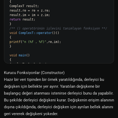
{

ComplexT result;

result.re = re + z.re;

return
 result;

/** () operatörünün işlevini tanımlayan fonksiyon **/
void
ComplexT::operator
()
()
printf
(
"n (%f , %f)"
,re,im);

}

void
main
()
{

ComplexT z1,z2,z3,z4;

z1.
set
(
0.5
,
-3
);

Kurucu Fonksiyonlar (Constructor)
z2.
set
(
2
,
1.5
);

z3=z1+z2; 
// + operatörüne ilişkin fonksiyon canlanır
Hazır bir veri tipinden bir örnek yaratıldığında, derleyici bu
z3
(); 
// () operatörüne ilişkin fonksiyon canlanır 
değişken için bellekte yer ayırır. Yaratılan değişkene bir
z4=z1+z2+z3; 
// Önce result = z1 + z2 ardından z4 = r
esult + z3 
başlangıç değeri atanması istenirse derleyici bunu da yapabilir.
z4
(); 
// () operatörüne ilişkin fonksiyon canlanır
Bu şekilde derleyici değişkeni kurar. Değişkenin erişim alanının
dışına çıkıldığında, derleyici değişken için ayrılan bellek alanını
geri vererek değişkeni yokeder.