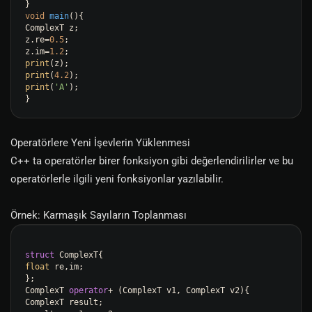
void
main
()
{

ComplexT z;

z.re=
0.5
;

z.im=
1.2
print
print
(
4.2
print
(
'A'
);

Operatörlere Yeni İşevlerin Yüklenmesi
C++ ta operatörler birer fonksiyon gibi değerlendirilirler ve bu
operatörlerle ilgili yeni fonksiyonlar yazılabilir.
Örnek: Karmaşık Sayıların Toplanması
struct
float
 re,im;

};

ComplexT 
operator
+ (ComplexT v1, ComplexT v2){

ComplexT result;
