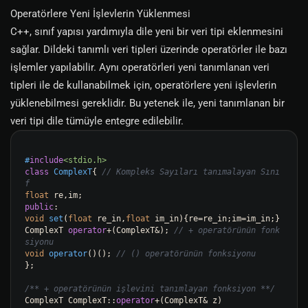
Operatörlere Yeni İşlevlerin Yüklenmesi
C++, sınıf yapısı yardımıyla dile yeni bir veri tipi eklenmesini
sağlar. Dildeki tanımlı veri tipleri üzerinde operatörler ile bazı
işlemler yapılabilir. Aynı operatörleri yeni tanımlanan veri
tipleri ile de kullanabilmek için, operatörlere yeni işlevlerin
yüklenebilmesi gereklidir. Bu yetenek ile, yeni tanımlanan bir
veri tipi dile tümüyle entegre edilebilir.
#
include
<stdio.h>
class
ComplexT
{ 
// Kompleks Sayıları tanımalayan Sını
f
float
public
void
set
(
float
 re_in,
float
 im_in)
{re=re_in;im=im_in;}

ComplexT 
operator
+(ComplexT&); 
// + operatörünün fonk
siyonu
void
operator
()
()
; 
// () operatörünün fonksiyonu
};

/** + operatörünün işlevini tanımlayan fonksiyon **/
ComplexT ComplexT::
operator
+(ComplexT& z)
