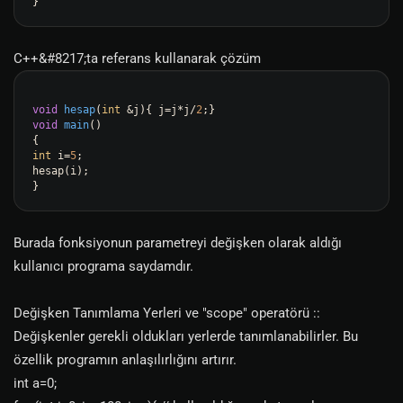
C++&#8217;ta referans kullanarak çözüm
void
hesap
(
int
 &j
)
{ j=j*j/
2
void
main
()
int
 i=
5
;

hesap(i);

Burada fonksiyonun parametreyi değişken olarak aldığı
kullanıcı programa saydamdır.
Değişken Tanımlama Yerleri ve "scope" operatörü ::
Değişkenler gerekli oldukları yerlerde tanımlanabilirler. Bu
özellik programın anlaşılırlığını artırır.
int a=0;