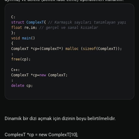
struct
ComplexT
{ 
// Karmaşık sayıları tanımlayan yapı
float
 re,im; 
// gerçel ve sanal kısımlar
void
main
()
{

ComplexT *cp=(ComplexT*) 
malloc
 (
sizeof
(ComplexT));

free
(cp);

C++:

ComplexT *cp=
new
 ComplexT;

delete
 cp;

Dinamik bir dizi açmak için dizinin boyu belirtilmelidir.
ComplexT *cp = new ComplexT[10];