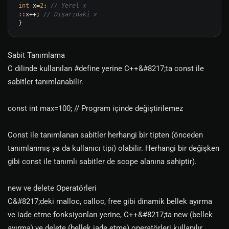
int
 x=
2
; 
// Yerel x
::x++; 
// Dışarıdaki x
Sabit Tanımlama
C dilinde kullanılan #define yerine C++&#8217;ta const ile
sabitler tanımlanabilir.
const int max=100; // Program içinde değiştirilemez
Const ile tanımlanan sabitler herhangi bir tipten (önceden
tanımlanmış ya da kullanıcı tipi) olabilir. Herhangi bir değişken
gibi const ile tanımlı sabitler de scope alanına sahiptir).
new ve delete Operatörleri
C&#8217;deki malloc, calloc, free gibi dinamik bellek ayırma
ve iade etme fonksiyonları yerine, C++&#8217;ta new (bellek
ayırma) ve delete (bellek iade etme) operatörleri kullanılır.