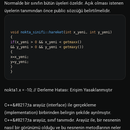
Normalde bir sınıfın bütün üyeleri özeldir. Açık olması istenen
üyelerin tanımından önce public sözcüğü belirtilmelidir.
void
nokta_sinifi::hareket
(
int
 x_yeni, 
int
 y_yeni)
if
(x_yeni > 
0
 && x_yeni < 
getmaxx
()

&& y_yeni > 
0
 && y_yeni < 
getmaxy
())

{

x=x_yeni;

y=y_yeni;

}

nokta1.x = -10; // Derleme Hatası: Erişim Yasaklanmıştır
C++&#8217;ta arayüz (interface) ile gerçekleme
(implementation) birbirinden belirgin şekilde ayrılmıştır.
C++&#8217;ta arayüz, sınıf tanımıdır. Arayüz ile, bir nesnenin
nasıl bir görünümü olduğu ve bu nesnenin metodlarının neler