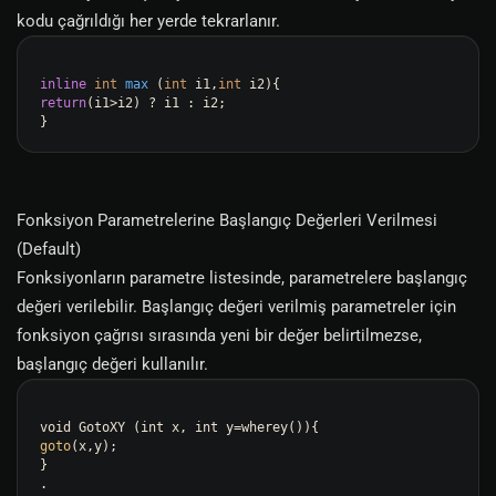
kodu çağrıldığı her yerde tekrarlanır.
inline
int
max
(
int
 i1,
int
 i2)
return
(i1>i2) ? i1 : i2;

Fonksiyon Parametrelerine Başlangıç Değerleri Verilmesi
(Default)
Fonksiyonların parametre listesinde, parametrelere başlangıç
değeri verilebilir. Başlangıç değeri verilmiş parametreler için
fonksiyon çağrısı sırasında yeni bir değer belirtilmezse,
başlangıç değeri kullanılır.
goto
(x,y);

}
