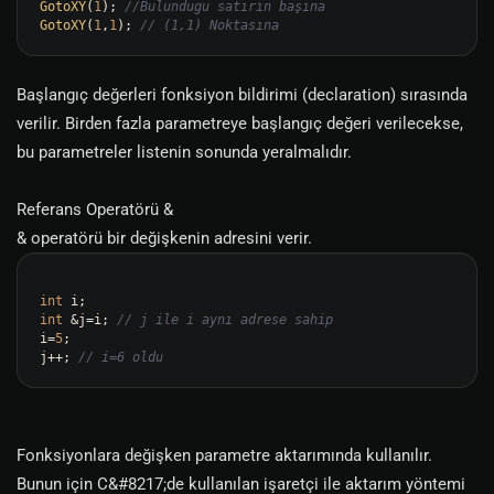
GotoXY
(
1
); 
//Bulundugu satırın başına
GotoXY
(
1
,
1
); 
// (1,1) Noktasına
Başlangıç değerleri fonksiyon bildirimi (declaration) sırasında
verilir. Birden fazla parametreye başlangıç değeri verilecekse,
bu parametreler listenin sonunda yeralmalıdır.
Referans Operatörü &
& operatörü bir değişkenin adresini verir.
int
int
 &j=i; 
// j ile i aynı adrese sahip
i=
5
;

j++; 
// i=6 oldu
Fonksiyonlara değişken parametre aktarımında kullanılır.
Bunun için C&#8217;de kullanılan işaretçi ile aktarım yöntemi