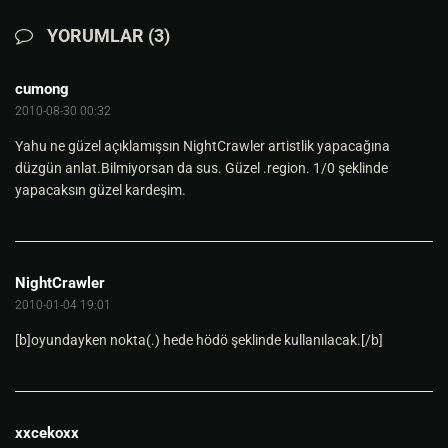
YORUMLAR (3)
cumong
2010-08-30 00:32
Yahu ne güzel açıklamışsın NightCrawler artistlik yapacağına
düzgün anlat.Bilmiyorsan da sus. Güzel .region.
1/0 şeklinde
yapacaksın güzel kardeşim.
NightCrawler
2010-01-04 19:01
[b]oyundayken nokta(.) hede hödö şeklinde kullanılacak.[/b]
xxcekoxx