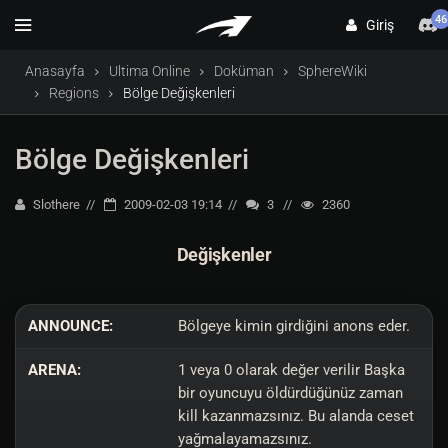
46
Giriş
Anasayfa
Ultima Online
Doküman
SphereWiki
Regions
Bölge Değişkenleri
Bölge Değişkenleri
Slothere
2009-02-03 19:14
3
2360
Değişkenler
ANNOUNCE:
Bölgeye kimin girdiğini anons eder.
ARENA:
1 veya 0 olarak değer verilir Başka
bir oyuncuyu öldürdüğünüz zaman
kill kazanmazsınız. Bu alanda ceset
yağmalayamazsınız.