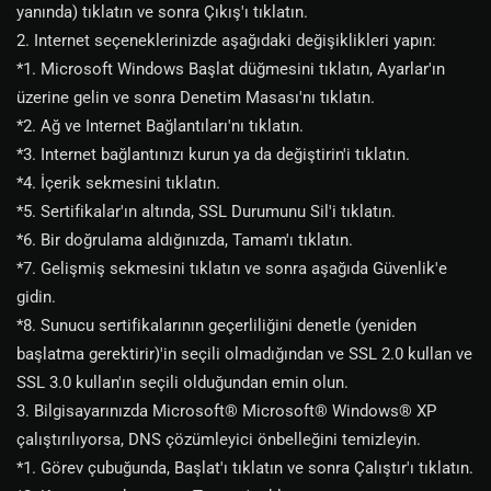
yanında) tıklatın ve sonra Çıkış'ı tıklatın.
2. Internet seçeneklerinizde aşağıdaki değişiklikleri yapın:
*1. Microsoft Windows Başlat düğmesini tıklatın, Ayarlar'ın
üzerine gelin ve sonra Denetim Masası'nı tıklatın.
*2. Ağ ve Internet Bağlantıları'nı tıklatın.
*3. Internet bağlantınızı kurun ya da değiştirin'i tıklatın.
*4. İçerik sekmesini tıklatın.
*5. Sertifikalar'ın altında, SSL Durumunu Sil'i tıklatın.
*6. Bir doğrulama aldığınızda, Tamam'ı tıklatın.
*7. Gelişmiş sekmesini tıklatın ve sonra aşağıda Güvenlik'e
gidin.
*8. Sunucu sertifikalarının geçerliliğini denetle (yeniden
başlatma gerektirir)'in seçili olmadığından ve SSL 2.0 kullan ve
SSL 3.0 kullan'ın seçili olduğundan emin olun.
3. Bilgisayarınızda Microsoft® Microsoft® Windows® XP
çalıştırılıyorsa, DNS çözümleyici önbelleğini temizleyin.
*1. Görev çubuğunda, Başlat'ı tıklatın ve sonra Çalıştır'ı tıklatın.