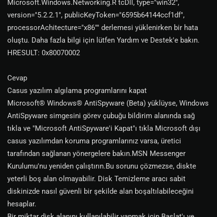
Microsoft.Windows.Networking.R tcDll, type="win32",
version="5.2.2.1", publicKeyToken="6595b64144ccf1df",
processorAchitecture="x86"" derlemesi yüklenirken bir hata
oluştu. Daha fazla bilgi için lütfen Yardım ve Destek'e bakın.
HRESULT: 0x80070002
Cevap
Casus yazılım algılama programlarını kapat
Microsoft® Windows® AntiSpyware (Beta) yüklüyse, Windows
AntiSpyware simgesini görev çubuğu bildirim alanında sağ
tıkla ve "Microsoft AntiSpyware'i Kapat"ı tıkla Microsoft dışı
casus yazılımdan koruma programlarınız varsa, üretici
tarafından sağlanan yönergelere bakın.MSN Messenger
Kurulumu'nu yeniden çalıştırın.Bu sorunu çözmezse, diskte
yeterli boş alan olmayabilir. Disk Temizleme aracı sabit
diskinizde nasıl güvenli bir şekilde alan boşaltılabileceğini
hesaplar.
Bir miktar disk alanını kullanılabilir yapmak için Başlat'ı ve