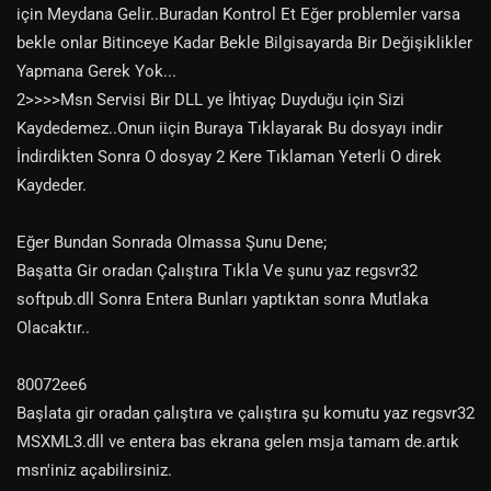
için Meydana Gelir..Buradan Kontrol Et Eğer problemler varsa
bekle onlar Bitinceye Kadar Bekle Bilgisayarda Bir Değişiklikler
Yapmana Gerek Yok...
2>>>>Msn Servisi Bir DLL ye İhtiyaç Duyduğu için Sizi
Kaydedemez..Onun iiçin Buraya Tıklayarak Bu dosyayı indir
İndirdikten Sonra O dosyay 2 Kere Tıklaman Yeterli O direk
Kaydeder.
Eğer Bundan Sonrada Olmassa Şunu Dene;
Başatta Gir oradan Çalıştıra Tıkla Ve şunu yaz regsvr32
softpub.dll Sonra Entera Bunları yaptıktan sonra Mutlaka
Olacaktır..
80072ee6
Başlata gir oradan çalıştıra ve çalıştıra şu komutu yaz regsvr32
MSXML3.dll ve entera bas ekrana gelen msja tamam de.artık
msn'iniz açabilirsiniz.