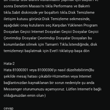
sonra Denetim Masası'nı tıkla Performans ve Bakım'ı
tıkla.Sabit diskinizde yer boşaltın'ı tıkla.Disk Temizleme
iletişim kutusu görünür.Disk Temizleme sekmesinde,
aşağıdaki onay kutularını seç.Karşıdan Yüklenen Program
Dosyaları Geçici Internet Dosyaları Geçici Dosyalar Geçici
Çevrimdışı Dosyalar Çevrimdışı Dosyalar Dosyaları bu
konumlardan silmek için Tamam'ı Tıkla.İstendiğinde, disk
temizlemeyi başlatmak için Evet'i tıklatıyıp başa dön
Hata-2
Hata 81000301 veya 81000306'yı nasıl düzeltebilirim(Bu
şekilde mesaj hatası çıkabilir-Hizmetten veya Internet
bağlantınızdan kaynaklanan bir sorun nedeniyle şu anda
Messenger oturumunuzu açamıyoruz. Lütfen Internet'e bağlı
olduğunuzdan emin olun-)
cevap