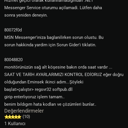
Hizmet geçici olarak kullanilamadigindan .NET
Messenger Service oturumu açilamadi. Lütfen daha
sonra yeniden deneyin.
80072f0d
MSN Messenger'iniza baglanilirken sorun olustu. Bu
sorun hakkinda yardim için Sorun Gider'i tiklatin.
80048820
monitörünüzün sağ alt köşesine bakın orda saat vardır ...
SAAT VE TARİH AYARLARIMIZI KONTROL EDİORUZ eğer doğru
olduğundan Eminsek ikinci adım...Şöyleki
başlat>çalıştır> regsvr32 softpub.dll
girip enterlıyoruz işlem tamam..
benim bıldıgım hata kodları ve çözümleri bunlar..
Değerlendirmeler
(10)
1 Kullanıcı