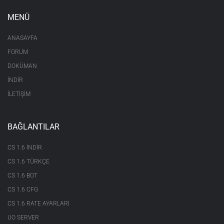
MENÜ
ANASAYFA
FORUM
DOKÜMAN
İNDİR
İLETİŞİM
BAĞLANTILAR
CS 1.6 INDIR
CS 1.6 TÜRKÇE
CS 1.6 BOT
CS 1.6 CFG
CS 1.6 RATE AYARLARI
UO SERVER