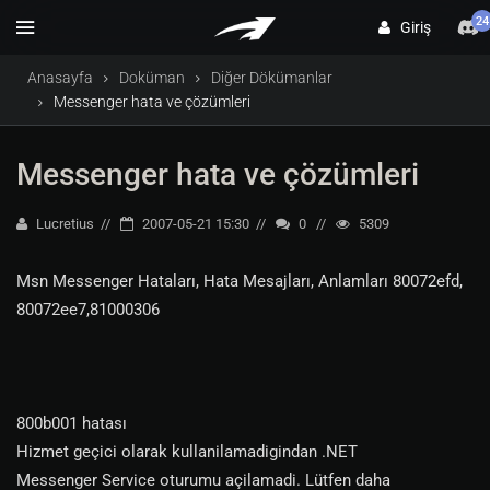
24
Giriş
Anasayfa
Doküman
Diğer Dökümanlar
Messenger hata ve çözümleri
Messenger hata ve çözümleri
Lucretius
2007-05-21 15:30
0
5309
Msn Messenger Hataları, Hata Mesajları, Anlamları 80072efd,
80072ee7,81000306
800b001 hatası
Hizmet geçici olarak kullanilamadigindan .NET
Messenger Service oturumu açilamadi. Lütfen daha