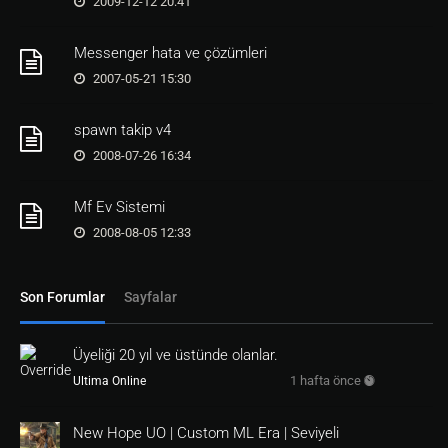
2009-12-12 20:41
[
dialog
d_bugrapors
Text
]

Messenger hata ve çözümleri
Yine raivuna iş var desene yaz bakalım neymiş 
bu bug

2007-05-21 15:30
[
dialog
d_bugrapors
Button
]

On=
0
spawn takip v4
2008-07-26 16:34
On=
1
if
 (strmatch(
'<argtxt[0]>'
,
''
))

Mf Ev Sistemi
	src.syshata Olm hiç bişey yazmadınki

2008-08-05 12:33
return
1
endif

Son Forumlar
Sayfalar
if
 !(strmatch(
'<var.bugslot30>'
,
''
))

src.syshata Tüm Slotlar Dolmuş Acilen Raivuna 
Üyeliği 20 yıl ve üstünde olanlar.
return
1
endif

1 hafta önce
Ultima Online
src.syshata Bug kaydedildi

New Hope UO | Custom ML Era | Seviyeli