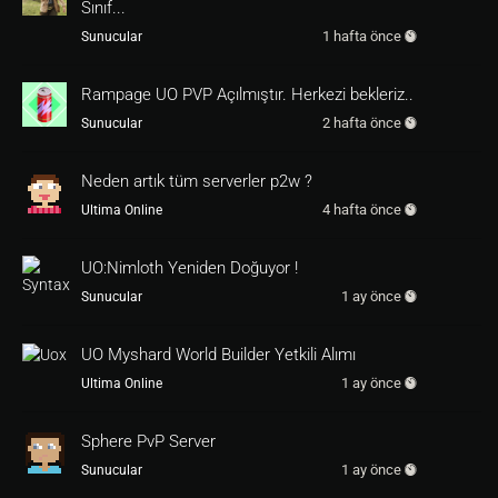
for
29
1
Sınıf...
try
 var.bugslot<eval <local._for> + 
1
> <var.b
1 hafta önce
Sunucular
try
 var.bugslot<eval <local._for> + 
1
>tar <va
r.bugslot<eval <local._for>>tar>

Rampage UO PVP Açılmıştır. Herkezi bekleriz..
endfor

2 hafta önce
Sunucular
var.bugslot1tar <serv.rtime>

var.bugslot1 I <src.account.name> I: <argtxt
Neden artık tüm serverler p2w ?
[
0
]>

src.dialog d_isler

4 hafta önce
Ultima Online
[
function
hatatakip
]

dialog d_isler

UO:Nimloth Yeniden Doğuyor !
1 ay önce
Sunucular
[
dialog
d_isler
0
,
30
page 
0
UO Myshard World Builder Yetkili Alımı
resizepic 
10
10
3500
480
660
1 ay önce
Ultima Online
gumppictiled 
15
15
470
650
2604
checkertrans 
15
15
470
650
Sphere PvP Server
dtext 
160
18
 <eval 
0790
> Raivun Hata Takip Si
1 ay önce
Sunucular
stemi
