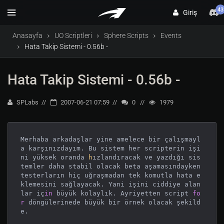
43
Giriş
Anasayfa
UO Scriptleri
Sphere Scripts
Events
Hata Takip Sistemi - 0.56b -
Hata Takip Sistemi - 0.56b -
SPLabs
2007-06-21 07:59
0
1979
Merhaba arkadaşlar yine amelece bir çalışmayl
a karşınızdayım. Bu sistem her scripterin işi
ni yüksek oranda 
h
ızlandıracak ve yazdığı sis
temler daha stabil olacak beta aşamasındayken 
testerların hiç uğraşmadan tek komutla hata e
klemesini sağlayacak. Yani işini ciddiye alan
lar iç
in
 büyük kolaylık. Ayriyetten script 
fo
r
 döngülerinede büyük bir örnek olacak şekild
e. 
