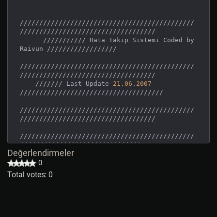
/////////////////////////////////////////////
///////////////////////////////////

      /////////// Hata Takip Sistemi Coded by 
Raivun //////////////////

/////////////////////////////////////////////
///////////////////////////////////

    /////// Last Update 
21.06
.
2007
/////////////////////////////////////

/////////////////////////////////////////////
///////////////////////////////////

/////////////////////////////////////////////
///////////////////////////////

Değerlendirmeler
0
[
dialog
d_bugrapor
Total votes: 0
-200
,
200
nomove

resizepic 
210
175
5100
740
110
resizepic 
220
185
3500
720
90
htmlgump 
241
200
290
20
0
0
0