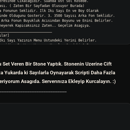
eresinde Cıkacagıdır. Suanda Ust Sol Kösede.

ası. ( Zaten Bir Sayfadan Olusuyor Burada)

_________________________

Ikı Sayı Yazının Menu Ustundeki Yerini Belirler.

 Set Veren Bir Stone Yaptık. Stonenin Uzerine Cift
 Yukarda ki Sayılarla Oynayarak Scripti Daha Fazla
eriyorum Asagıda. Serverınıza Ekleyip Kurcalayın. :)
_________________________

_____________________________
 Tıklanan Yerlerdir Dugmeler Yani. Ilk 2 Sayı Menu Uzerindeki
