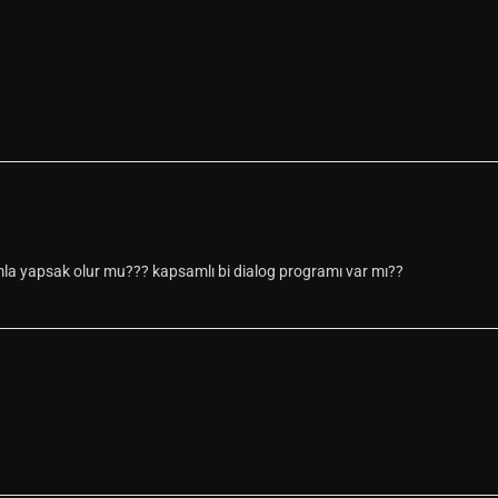
a yapsak olur mu??? kapsamlı bi dialog programı var mı??
__
____
____
____
____
____
____
__
____
____
____
____
____
____
E 
END
------------------------------------------------