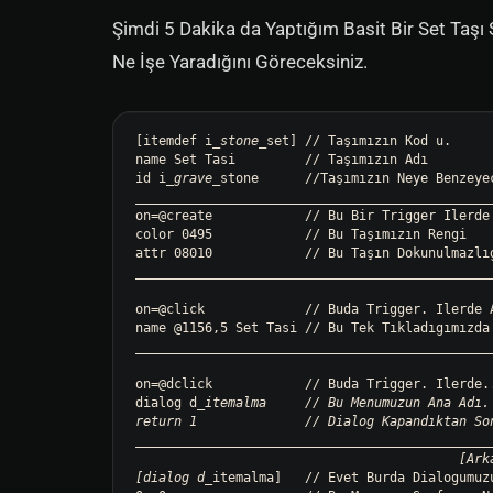
Şimdi 5 Dakika da Yaptığım Basit Bir Set Taşı
Ne İşe Yaradığını Göreceksiniz.
[itemdef i
_stone_
set] // Taşımızın Kod u.

name Set Tasi         // Taşımızın Adı

id i
_grave_
____
____
____
____
____
____
____
____
____
____
____
__
on=@create            // Bu Bir Trigger Ilerde 
color 0495            // Bu Taşımızın Rengi

____
____
____
____
____
____
____
____
____
____
____
__
on=@click             // Buda Trigger. Ilerde A
____
____
____
____
____
____
____
____
____
____
____
__
on=@dclick            // Buda Trigger. Ilerde..
dialog d
_itemalma     // Bu Menumuzun Ana Adı.

____
____
____
____
____
____
____
____
____
____
____
__
                                          [Arka Fon]

[dialog d_
itemalma]   // Evet Burda Dialogumuz