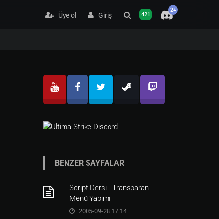
24
Üye ol
Giriş
421
BENZER SAYFALAR
Script Dersi - Transparan
Menü Yapımı
2005-09-28 17:14