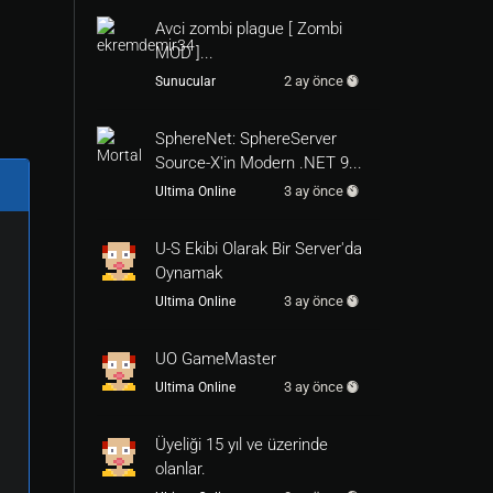
Avci zombi plague [ Zombi
MOD ]...
2 ay önce
Sunucular
SphereNet: SphereServer
Source-X'in Modern .NET 9...
3 ay önce
Ultima Online
U-S Ekibi Olarak Bir Server'da
Oynamak
3 ay önce
Ultima Online
UO GameMaster
3 ay önce
Ultima Online
Üyeliği 15 yıl ve üzerinde
olanlar.