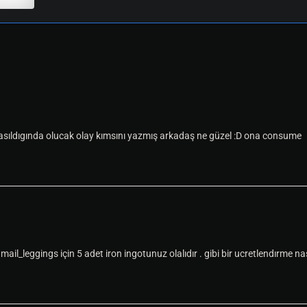
sıldıgında olucak olay kımsını yazmış arkadaş ne güzel :D ona consume
ail_leggings için 5 adet iron ingotunuz olalıdır . gibi bir ucretlendırme nas