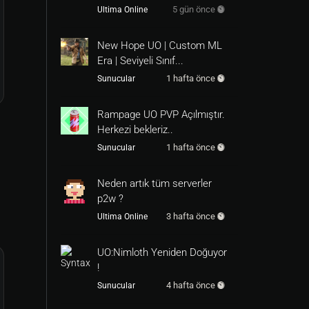
5 gün önce
Ultima Online
New Hope UO | Custom ML
Era | Seviyeli Sınıf...
1 hafta önce
Sunucular
Rampage UO PVP Açılmıştır.
Herkezi bekleriz..
1 hafta önce
Sunucular
Neden artık tüm serverler
p2w ?
3 hafta önce
Ultima Online
UO:Nimloth Yeniden Doğuyor
!
4 hafta önce
Sunucular