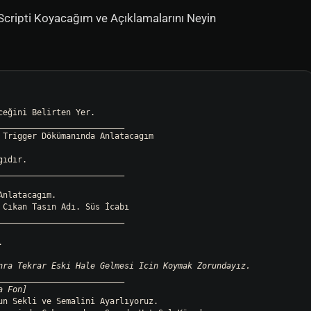
 Scripti Koyacağım ve Açıklamalarını Neyin
__
____
____
____
____
____
____
Trigger Dökümanında Anlatacagım

__
____
____
____
____
____
____
nlatacagım.

__
____
____
____
____
____
____


__
____
____
____
____
____
____
un Sekli ve Semalini Ayarlıyoruz.
