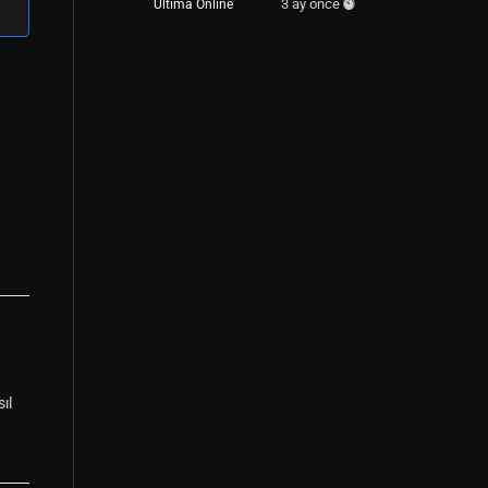
3 ay önce
Ultima Online
ıl