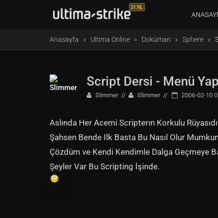
21.YIL
ANASAY
Anasayfa
Ultima Online
Doküman
Sphere
Script Dersi - Menü Ya
Slimmer
Slimmer
2006-02-10 0
Aslında Her Acemi Scripterın Korkulu Rüyasıdı
Şahsen Bende Ilk Basta Bu Nasıl Olur Mumkun
Çözdüm ve Kendi Kendimle Dalga Geçmeye Baş
Şeyler Var Bu Scripting İşinde.