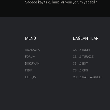
Sadece kayıtlı kullanıcılar yeni yorum yapabilir.
MENÜ
BAĞLANTILAR
ANASAYFA
CS 1.6 INDIR
FORUM
CS 1.6 TÜRKÇE
DOKÜMAN
CS 1.6 BOT
İNDİR
CS 1.6 CFG
İLETİŞİM
CS 1.6 RATE AYARLARI