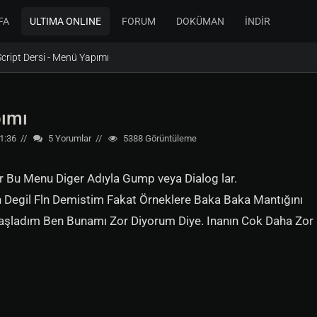
FA
ULTIMA ONLINE
FORUM
DOKÜMAN
İNDİR
Script Dersi - Menü Yapımı
pımı
1:36
5
Yorumlar
5388
Görüntüleme
r Bu Menu Diger Adıyla Gump veya Dialog lar.
 Degil Fln Demistim Fakat Örneklere Baka Baka Mantığını
ladım Ben Bunamı Zor Diyorum Diye. Inanın Cok Daha Zor