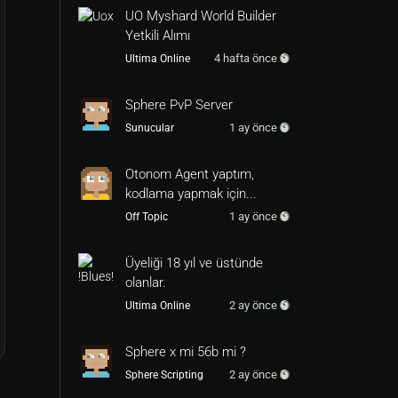
UO Myshard World Builder
Yetkili Alımı
4 hafta önce
Ultima Online
Sphere PvP Server
1 ay önce
Sunucular
Otonom Agent yaptım,
kodlama yapmak için...
1 ay önce
Off Topic
Üyeliği 18 yıl ve üstünde
olanlar.
2 ay önce
Ultima Online
Sphere x mi 56b mi ?
2 ay önce
Sphere Scripting