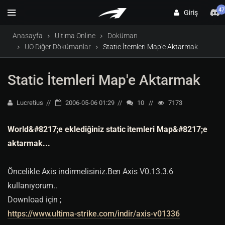
47
Giriş
Anasayfa
Ultima Online
Doküman
UO Diğer Dökümanlar
Static İtemleri Map'e Aktarmak
Static İtemleri Map'e Aktarmak
Lucretius
2006-05-06 01:29
10
7173
World&#8217;e eklediğiniz static itemleri Map&#8217;e
aktarmak...
Öncelikle Axis indirmelisiniz.Ben Axis V0.13.3.6
kullanıyorum..
Download için ;
https://www.ultima-strike.com/indir/axis-v01336