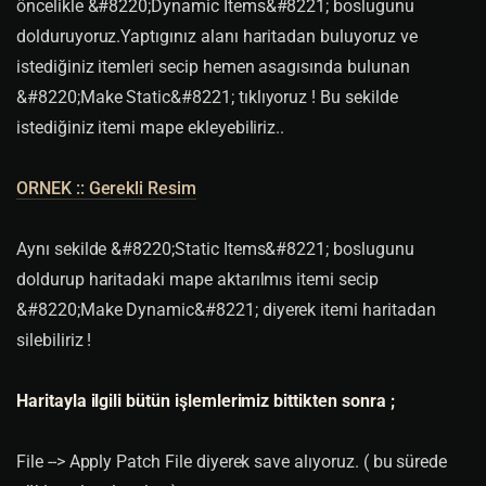
öncelikle &#8220;Dynamic Items&#8221; boslugunu
dolduruyoruz.Yaptıgınız alanı haritadan buluyoruz ve
istediğiniz itemleri secip hemen asagısında bulunan
&#8220;Make Static&#8221; tıklıyoruz ! Bu sekilde
istediğiniz itemi mape ekleyebiliriz..
ORNEK :: Gerekli Resim
Aynı sekilde &#8220;Static Items&#8221; boslugunu
doldurup haritadaki mape aktarılmıs itemi secip
&#8220;Make Dynamic&#8221; diyerek itemi haritadan
silebiliriz !
Haritayla ilgili bütün işlemlerimiz bittikten sonra ;
File --> Apply Patch File diyerek save alıyoruz. ( bu sürede