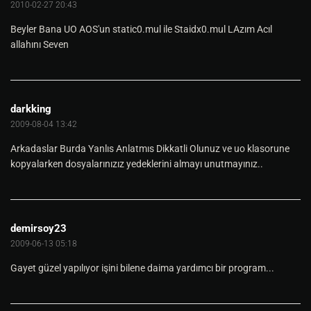
2010-02-27 20:43
Beyler Bana UO AOS'un static0.mul ile Staidx0.mul LAzım Acıl
allahını Seven
darkking
2009-08-04 13:42
Arkadaslar Burda Yanlıs Anlatmıs Dikkatli Olunuz ve uo klasorune
kopyalarken dosyalarınızız yedeklerini almayı unutmayınız..
demirsoy23
2009-06-13 05:18
Gayet güzel yapılıyor işini bilene daima yardımcı bir program...