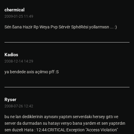
chermical
2009-01-25 11:49
Sén ßana Hazir Rp Weya Pvp Sérvér SphéRési yollarmıısn ... :)
Kadios
2008-12-14 14:29
ya bendede axis açılmıo pff :S
Ryser
2008-07-26 12:42
bu ne lan dediklerinin aynısını yaptım serverdakı hersey gıttı ve
server da durmadan su hatayı verıyo bana yardım et sen yaptırdın
sen duzelt Hata : 12:44:CRITICAL:Exception "Access Violation"