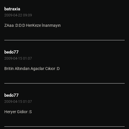
batraxia
2009-04-22 09:09
ZAaa :D:D:D HerKeze İnanmayın
bedo77
2009-04-15 01:07
Britin Altından Agaclar Cıkıor :D
bedo77
2009-04-15 01:07
Heryer Gidior :S