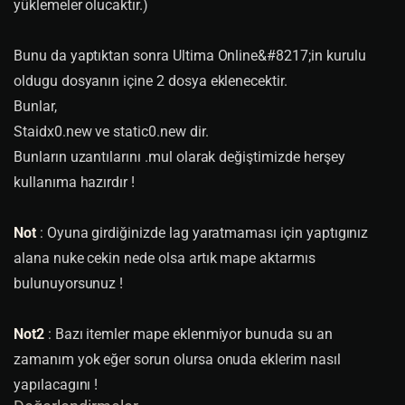
yüklemeler olucaktır.)
Bunu da yaptıktan sonra Ultima Online&#8217;in kurulu
oldugu dosyanın içine 2 dosya eklenecektir.
Bunlar,
Staidx0.new ve static0.new dir.
Bunların uzantılarını .mul olarak değiştimizde herşey
kullanıma hazırdır !
Not
: Oyuna girdiğinizde lag yaratmaması için yaptıgınız
alana nuke cekin nede olsa artık mape aktarmıs
bulunuyorsunuz !
Not2
: Bazı itemler mape eklenmiyor bunuda su an
zamanım yok eğer sorun olursa onuda eklerim nasıl
yapılacagını !