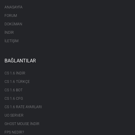
ANASAYFA
FORUM
DOKÜMAN
İNDİR
İLETİŞİM
BAĞLANTILAR
CS 1.6 INDIR
CS 1.6 TÜRKÇE
CS 1.6 BOT
CS 1.6 CFG
CS 1.6 RATE AYARLARI
UO SERVER
GHOST MOUSE INDIR
FPS NEDIR?