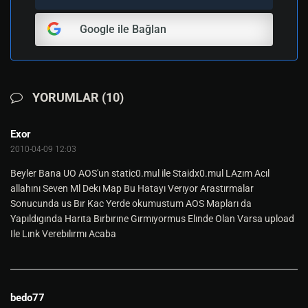
Google ile Bağlan
YORUMLAR (10)
Exor
2010-04-09 12:03
Beyler Bana UO AOS'un static0.mul ile Staidx0.mul LAzım Acıl
allahını Seven Ml Dekı Map Bu Hatayı Verıyor Arastırmalar
Sonucunda us Bır Kac Yerde okumustum AOS Mapları da
Yapıldıgında Harıta Bırbırıne Gırmıyormus Elınde Olan Varsa upload
Ile Lınk Verebılırmı Acaba
bedo77