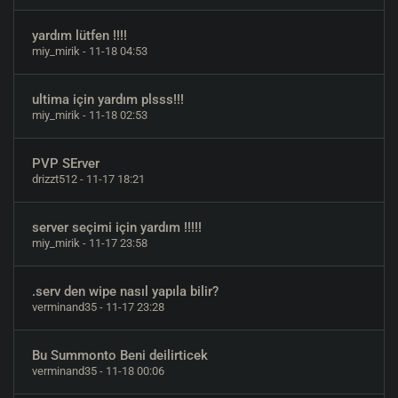
yardım lütfen !!!!
miy_mirik
- 11-18 04:53
ultima için yardım plsss!!!
miy_mirik
- 11-18 02:53
PVP SErver
drizzt512
- 11-17 18:21
server seçimi için yardım !!!!!
miy_mirik
- 11-17 23:58
.serv den wipe nasıl yapıla bilir?
verminand35
- 11-17 23:28
Bu Summonto Beni deilirticek
verminand35
- 11-18 00:06