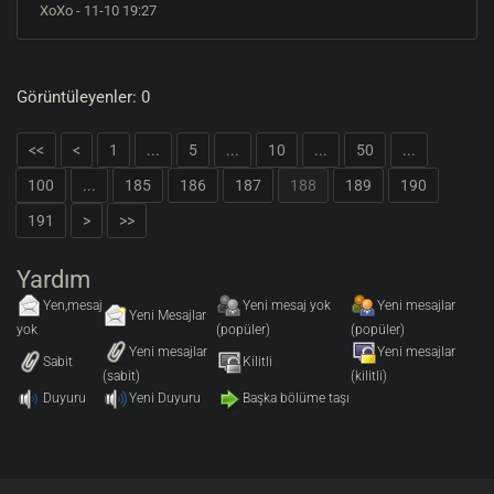
XoXo
- 11-10 19:27
Görüntüleyenler: 0
<<
<
1
...
5
...
10
...
50
...
100
...
185
186
187
188
189
190
191
>
>>
Yardım
Yen,mesaj
Yeni mesaj yok
Yeni mesajlar
Yeni Mesajlar
yok
(popüler)
(popüler)
Yeni mesajlar
Yeni mesajlar
Sabit
Kilitli
(sabit)
(kilitli)
Duyuru
Yeni Duyuru
Başka bölüme taşı