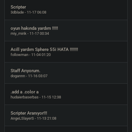
Scripter
3dblade
- 11-17 06:08
oyun hakında yardım !!!!!
miy_mirik
- 11-17 00:34
Acill yardım Sphere 55i HATA !!!!!!!
followman
- 11-04 01:20
Staff Arıyorum.
dogannn
- 11-16 03:07
.add a .color a
hudaierbaserbas
- 11-15 12:38
Scripter Aranıyor!!!
AngeLSlayerS
- 11-13 21:08