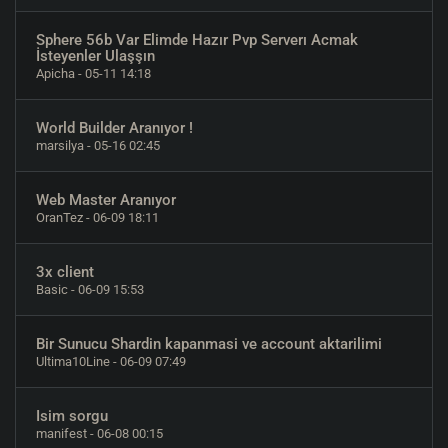
Sphere 56b Var Elimde Hazır Pvp Serverı Acmak
İsteyenler Ulaşşın
Apicha
- 05-11 14:18
World Builder Aranıyor !
marsilya
- 05-16 02:45
Web Master Aranıyor
OranTez
- 06-09 18:11
3x client
Basic
- 06-09 15:53
Bir Sunucu Shardin kapanmasi ve account aktarilimi
Ultima10Line
- 06-09 07:49
Isim sorgu
manifest
- 06-08 00:15