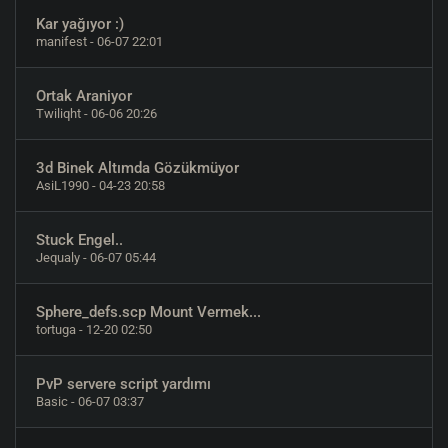
Kar yağıyor :)
manifest
- 06-07 22:01
Ortak Araniyor
Twiliqht
- 06-06 20:26
3d Binek Altımda Gözükmüyor
AsiL1990
- 04-23 20:58
Stuck Engel..
Jequaly
- 06-07 05:44
Sphere_defs.scp Mount Vermek...
tortuga
- 12-20 02:50
PvP servere script yardımı
Basic
- 06-07 03:37