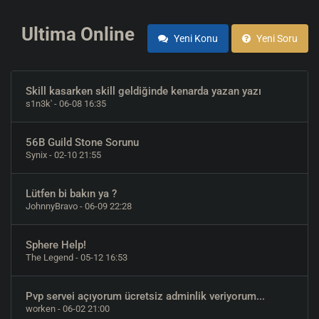
Ultima Online
Yeni Konu
Yeni Soru
Skill kasarken skill geldiğinde kenarda yazan yazı
s1n3k'
- 06-08 16:35
56B Guild Stone Sorunu
Synix
- 02-10 21:55
Lütfen bi bakın ya ?
JohnnyBravo
- 06-09 22:28
Sphere Help!
The Legend
- 05-12 16:53
Pvp servei açıyorum ücretsiz adminlik veriyorum...
worken
- 06-02 21:00