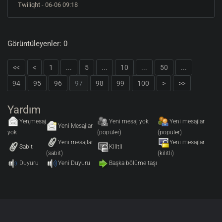
Twiliqht
- 06-06 09:18
Görüntüleyenler: 0
<<
<
1
...
5
...
10
...
50
...
94
95
96
97
98
99
100
>
>>
Yardım
Yen,mesaj
Yeni mesaj yok
Yeni mesajlar
Yeni Mesajlar
yok
(popüler)
(popüler)
Yeni mesajlar
Yeni mesajlar
Sabit
Kilitli
(sabit)
(kilitli)
Duyuru
Yeni Duyuru
Başka bölüme taşı