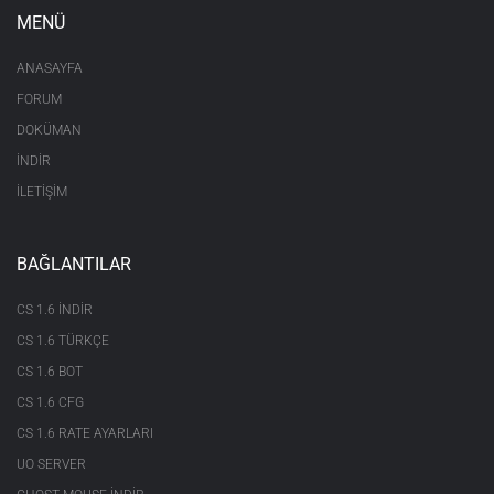
MENÜ
ANASAYFA
FORUM
DOKÜMAN
İNDİR
İLETİŞİM
BAĞLANTILAR
CS 1.6 INDIR
CS 1.6 TÜRKÇE
CS 1.6 BOT
CS 1.6 CFG
CS 1.6 RATE AYARLARI
UO SERVER