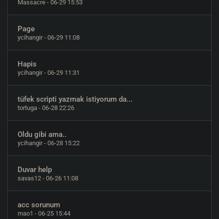
Massacre
- 06-29 15:53
Page
ycihangir
- 06-29 11:08
Hapis
ycihangir
- 06-29 11:31
tüfek scripti yazmak istiyorum da...
tortuga
- 06-28 22:26
Oldu gibi ama..
ycihangir
- 06-28 15:22
Duvar help
savas12
- 06-26 11:08
acc sorunum
mao1
- 06-25 15:44