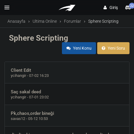
22
Giriş
Anasayfa
Ultima Online
Forumlar
Sphere Scripting
Sphere Scripting
Yeni Konu
Yeni Soru
Client Edit
ycihangir
- 07-02 16:23
Saç sakal deed
ycihangir
- 07-01 23:02
Pk,chaos,order bineği
savas12
- 05-12 10:53