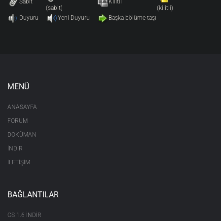
Sabit
Kilitli
(sabit)
(kilitli)
Duyuru
Yeni Duyuru
Başka bölüme taşı
MENÜ
ANASAYFA
FORUM
DOKÜMAN
İNDİR
İLETİŞİM
BAĞLANTILAR
CS 1.6 INDIR