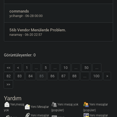
commands
ycihangir
- 06-28 00:00
56b Vendor Menülerde Problem.
naramay
- 06-20 22:57
Görüntüleyenler: 0
<<
<
1
...
5
...
10
...
50
...
82
83
84
85
86
87
88
...
100
>
>>
Yardım
Yen,mesaj
Yeni mesaj yok
Yeni mesajlar
Yeni Mesajlar
yok
(popüler)
(popüler)
Yeni mesajlar
Yeni mesajlar