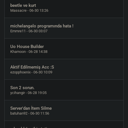
beetle ve kurt
Massacre
- 06-30 13:26
michelangelo programında hata !
Emmre11
- 06-30 03:07
Uo House Builder
Khamoon
- 06-28 14:38
Aktif Edilmemiş Acc :S
ezopphoenix
- 06-30 10:09
Son 2 sorun.
ycihangir
- 06-28 19:05
Server'dan İtem Silme
batuhan92
- 06-30 11:56