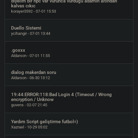
diyelim bir npc var vurunca vurdugu adamın altından
kalvas cıkıc
korayer3592
- 07-01 15:53
Duello Sistemi
ycihangir
- 07-01 13:44
.goxxx
Aldarson
- 07-01 11:55
dialog makerdan soru
Aldarson
- 06-30 13:12
19:44:ERROR:118:Bad Login 4 (Timeout / Wrong
encryption / Unknow
guvens
- 02-07 21:45
Yardım Script geliştirme futbol=)
Xazrael
- 10-29 05:02