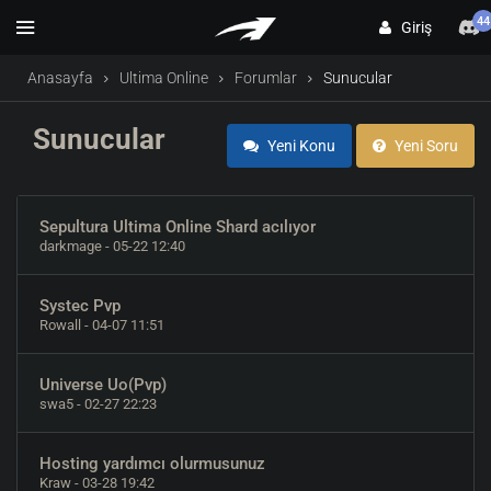
44
Giriş
Anasayfa
Ultima Online
Forumlar
Sunucular
Sunucular
Yeni Konu
Yeni Soru
Sepultura Ultima Online Shard acılıyor
darkmage
- 05-22 12:40
Systec Pvp
Rowall
- 04-07 11:51
Universe Uo(Pvp)
swa5
- 02-27 22:23
Hosting yardımcı olurmusunuz
Kraw
- 03-28 19:42