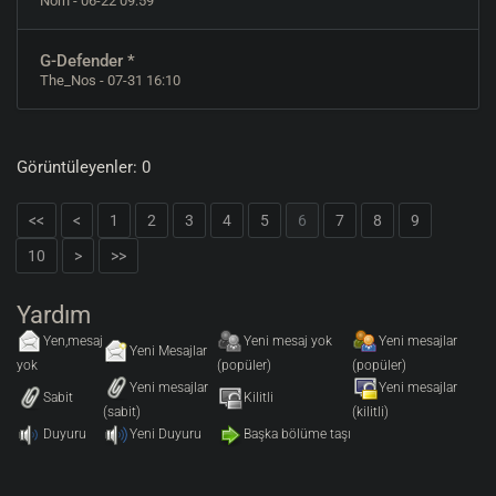
Norn
- 06-22 09:59
G-Defender *
The_Nos
- 07-31 16:10
Görüntüleyenler: 0
<<
<
1
2
3
4
5
6
7
8
9
10
>
>>
Yardım
Yen,mesaj
Yeni mesaj yok
Yeni mesajlar
Yeni Mesajlar
yok
(popüler)
(popüler)
Yeni mesajlar
Yeni mesajlar
Sabit
Kilitli
(sabit)
(kilitli)
Duyuru
Yeni Duyuru
Başka bölüme taşı