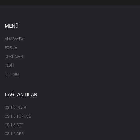
MENÜ
ANASAYFA
FORUM
DOKÜMAN
İNDİR
İLETİŞİM
BAĞLANTILAR
CS 1.6 INDIR
CS 1.6 TÜRKÇE
CS 1.6 BOT
CS 1.6 CFG