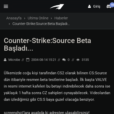
18
Giriş
Anasayfa
Ultima Online
Haberler
Counter-Strike:Source Beta Başladı...
Counter-Strike:Source Beta
Başladı...
Microbe
2004-08-14 15:21
0
3135
Ülkemizde coğu kişi tarafindan CS2 olarak bilinen CS:Source
dün itibariyle resmen beta testlerine başladı. İlk başta VALVE
in resmi internet kafeleri bu betayi indirebilecek daha sonra ise
yaklaşık 1 hafta sonra CZ sahipleri oynayabilecek. Videolardan
dan izlediğimiz gibi CS:S baya guzel olacağa benziyor.
screenshot'lara aşağıda ki adresten ulaşabilirsiniz!