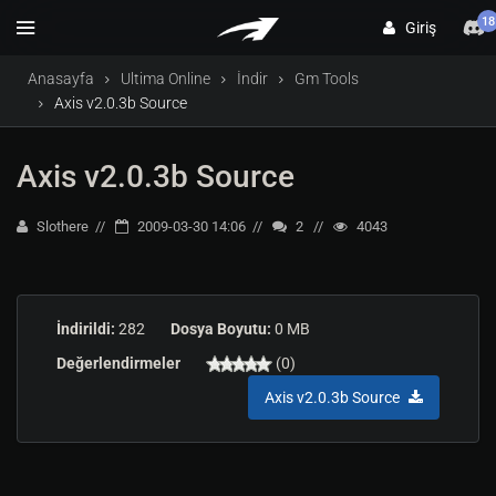
18
Giriş
Anasayfa
Ultima Online
İndir
Gm Tools
Axis v2.0.3b Source
Axis v2.0.3b Source
Slothere
2009-03-30 14:06
2
4043
İndirildi:
282
Dosya Boyutu:
0 MB
Değerlendirmeler
(0)
Axis v2.0.3b Source